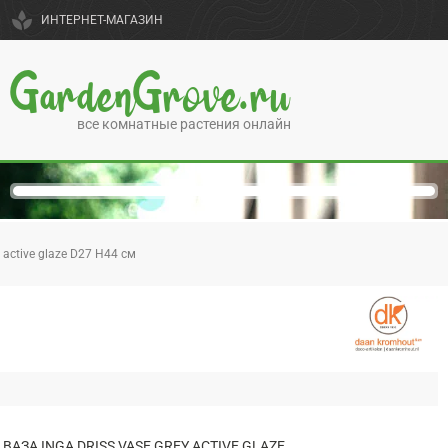
spa
ИНТЕРНЕТ-МАГАЗИН
GardenGrove.ru
все комнатные растения онлайн
y active glaze D27 H44 см
ВАЗА INGA DRISS VASE GREY ACTIVE GLAZE