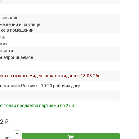
кг.
ьзование
мещении и на улице
ько в помещении
иал
стик
нности
онепроницаемое
ка на склад в Нидерландах ожидается 13.08.26г.
оставки в Россию ≈ 10-20 рабочих дней.
т товар продается партиями по 2 шт.
2 ₽
keyboard_arrow_up
shopping_cart
шт