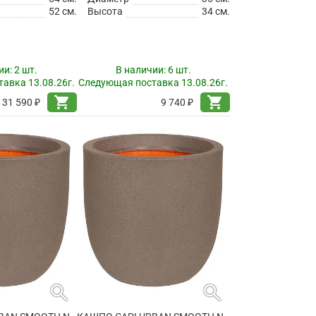
52 см.
Высота
34 см.
ии:
2 шт.
В наличии:
6 шт.
авка 13.08.26г.
Следующая поставка 13.08.26г.
shopping_cart
shopping_cart
31 590 ₽
9 740 ₽
search
search