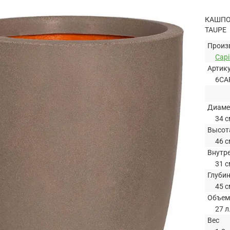
КАШПО
TAUPE
Произ
Capi
Артик
6CA
Диаме
34 с
Высот
46 с
Внутр
31 с
Глуби
45 с
Объем
27 л
Вес