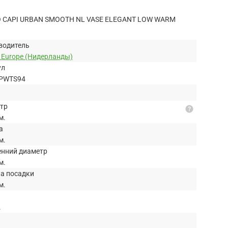
 CAPI URBAN SMOOTH NL VASE ELEGANT LOW WARM
водитель
 Europe (Нидерланды)
ул
PWTS94
тр
help
м.
а
м.
енний диаметр
м.
на посадки
м.
.