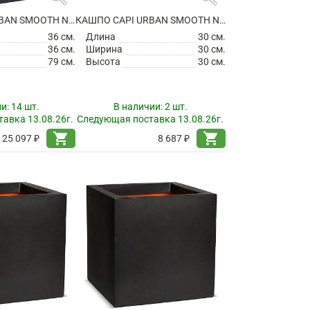
КАШПО CAPI URBAN SMOOTH NL PLANTER RECTANGLE BLACK
КАШПО CAPI URBAN SMOOTH NL POT SQUARE BEIGE
36 см.
Длина
30 см.
36 см.
Ширина
30 см.
79 см.
Высота
30 см.
ии:
14 шт.
В наличии:
2 шт.
авка 13.08.26г.
Следующая поставка 13.08.26г.
shopping_cart
shopping_cart
25 097 ₽
8 687 ₽