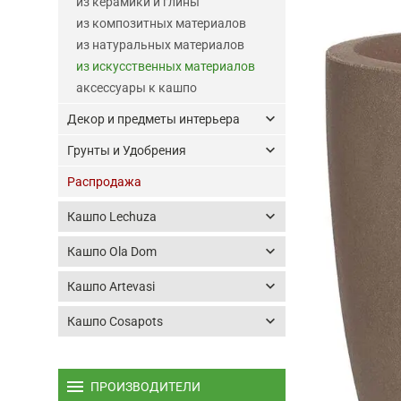
из керамики и глины
из композитных материалов
из натуральных материалов
из искусственных материалов
аксессуары к кашпо
keyboard_arrow_down
Декор и предметы интерьера
keyboard_arrow_down
Грунты и Удобрения
Распродажа
keyboard_arrow_down
Кашпо Lechuza
keyboard_arrow_down
Кашпо Ola Dom
keyboard_arrow_down
Кашпо Artevasi
keyboard_arrow_down
Кашпо Cosapots
menu
ПРОИЗВОДИТЕЛИ