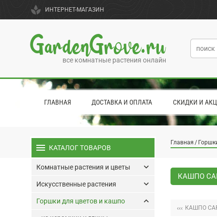
spa
ИНТЕРНЕТ-МАГАЗИН
GardenGrove.ru
все комнатные растения онлайн
ГЛАВНАЯ
ДОСТАВКА И ОПЛАТА
СКИДКИ И АК
Главная
Горшки
menu
КАТАЛОГ ТОВАРОВ
keyboard_arrow_down
Комнатные растения и цветы
КАШПО CAP
keyboard_arrow_down
Искусственные растения
keyboard_arrow_up
Горшки для цветов и кашпо
‹‹‹
КАШПО CAP