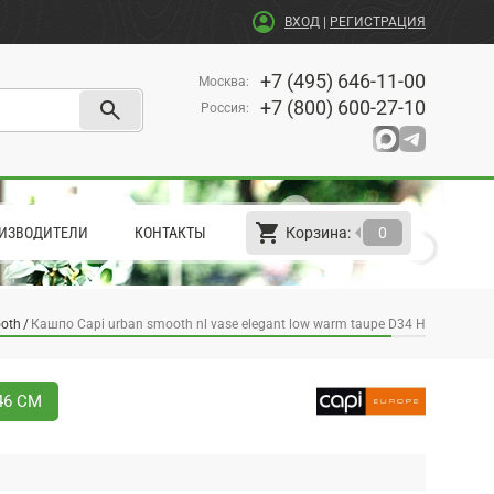
account_circle
ВХОД
|
РЕГИСТРАЦИЯ
+7 (495) 646-11-00
Москва
:
search
+7 (800) 600-27-10
Россия
:
shopping_cart
arrow_left
ИЗВОДИТЕЛИ
КОНТАКТЫ
Корзина:
0
oth
Кашпо Capi urban smooth nl vase elegant low warm taupe D34 H46 см
46 СМ