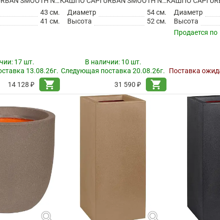
КАШПО CAPI URBAN SMOOTH NL PLANTER BALL BLACK
КАШПО CAPI URBAN SMOOTH NL PLANTER BALL BLACK
43 см.
Диаметр
54 см.
Диаметр
41 см.
Высота
52 см.
Высота
Продается по
чии:
17 шт.
В наличии:
10 шт.
ставка 13.08.26г.
Следующая поставка 20.08.26г.
Поставка ожида
shopping_cart
shopping_cart
14 128 ₽
31 590 ₽
search
search