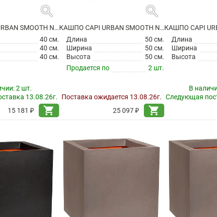
search
search
КАШПО CAPI URBAN SMOOTH NL POT SQUARE BEIGE
КАШПО CAPI URBAN SMOOTH NL POT SQUARE BEIGE
40 см.
Длина
50 см.
Длина
40 см.
Ширина
50 см.
Ширина
40 см.
Высота
50 см.
Высота
Продается по
2 шт.
ичии:
2 шт.
В налич
ставка 13.08.26г.
Поставка ожидается 13.08.26г.
Следующая пост
shopping_cart
shopping_cart
15 181 ₽
25 097 ₽