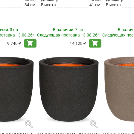
34 см.
Высота
41 см.
Высота
ичии:
3 шт.
В наличии:
7 шт.
В налич
ставка 13.08.26г.
Следующая поставка 13.08.26г.
Следующая пост
shopping_cart
shopping_cart
9 740 ₽
14 128 ₽
search
search