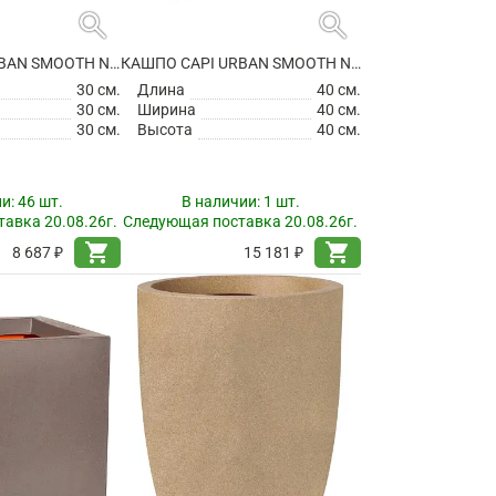
search
search
КАШПО CAPI URBAN SMOOTH NL POT SQUARE BLACK
КАШПО CAPI URBAN SMOOTH NL POT SQUARE BLACK
30 см.
Длина
40 см.
30 см.
Ширина
40 см.
30 см.
Высота
40 см.
ии:
46 шт.
В наличии:
1 шт.
авка 20.08.26г.
Следующая поставка 20.08.26г.
shopping_cart
shopping_cart
8 687 ₽
15 181 ₽