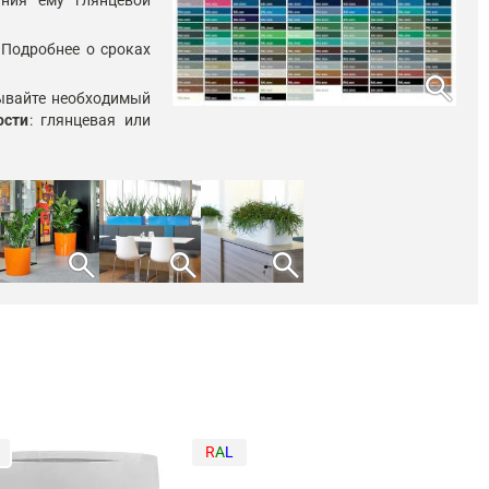
ния ему глянцевой
 Подробнее о сроках
search
зывайте необходимый
ости
: глянцевая или
search
search
search
R
A
L