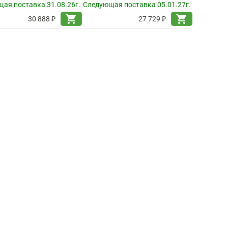
ая поставка 31.08.26г.
Следующая поставка 05.01.27г.
shopping_cart
shopping_cart
30 888 ₽
27 729 ₽