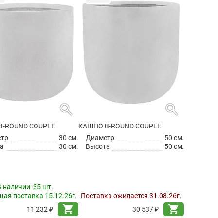
search
search
B-ROUND COUPLE
КАШПО B-ROUND COUPLE
етр
30 см.
Диаметр
50 см.
а
30 см.
Высота
50 см.
В наличии:
35 шт.
ая поставка 15.12.26г.
Поставка ожидается 31.08.26г.
shopping_cart
shopping_cart
11 232 ₽
30 537 ₽