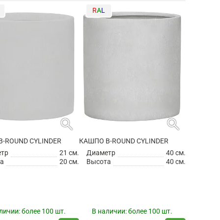
R
A
L
search
search
B-ROUND CYLINDER
КАШПО B-ROUND CYLINDER
етр
21 см.
Диаметр
40 см.
а
20 см.
Высота
40 см.
личии:
более 100 шт.
В наличии:
более 100 шт.