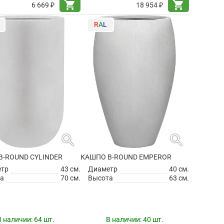
shopping_cart
shopping_cart
6 669 ₽
18 954 ₽
R
A
L
search
search
B-ROUND CYLINDER
КАШПО B-ROUND EMPEROR
етр
43 см.
Диаметр
40 см.
а
70 см.
Высота
63 см.
В наличии:
64 шт.
В наличии:
40 шт.