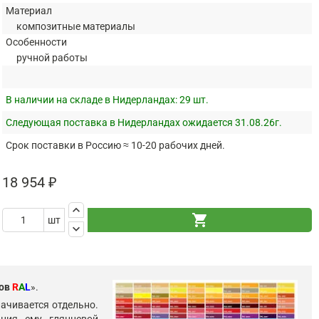
Материал
композитные материалы
Особенности
ручной работы
В наличии на складе в Нидерландах:
29 шт.
Следующая поставка в Нидерландах ожидается 31.08.26г.
Срок поставки в Россию ≈ 10-20 рабочих дней.
18 954 ₽
keyboard_arrow_up
shopping_cart
шт
keyboard_arrow_down
тов
R
A
L
».
ачивается отдельно.