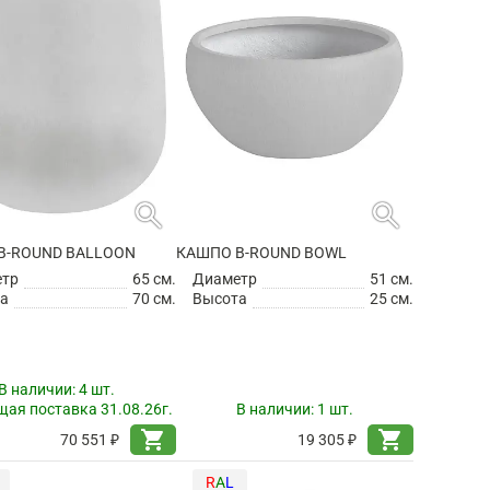
search
search
B-ROUND BALLOON
КАШПО B-ROUND BOWL
етр
65 см.
Диаметр
51 см.
а
70 см.
Высота
25 см.
В наличии:
4 шт.
ая поставка 31.08.26г.
В наличии:
1 шт.
shopping_cart
shopping_cart
70 551 ₽
19 305 ₽
R
A
L