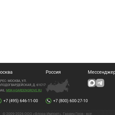
осква
Россия
Мессендже
РЕС: МОСКВА, УЛ.
ЛОДОГВАРДЕЙСКАЯ, Д. 61С17
AIL:
MSK@GARDENGROVE.RU
+7 (495) 646-11-00
+7 (800) 600-27-10
l
call
© 2009-2026 ООО «Флора Импорт». Гарден Гров - все