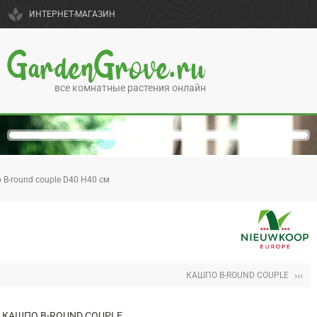
spa
ИНТЕРНЕТ-МАГАЗИН
GardenGrove.ru
все комнатные растения онлайн
 B-round couple D40 H40 см
›››
КАШПО B-ROUND COUPLE
КАШПО B-ROUND COUPLE