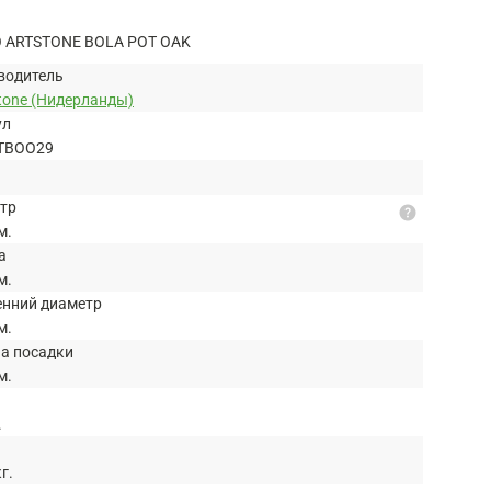
 ARTSTONE BOLA POT OAK
водитель
tone (Нидерланды)
ул
TBOO29
тр
help
м.
а
м.
енний диаметр
м.
на посадки
м.
.
кг.