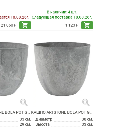
В наличии:
4 шт.
ется 18.08.26г.
Следующая поставка 18.08.26г.
shopping_cart
shopping_cart
21 060 ₽
1 123 ₽
search
search
КАШПО ARTSTONE BOLA POT GREY
КАШПО ARTSTONE BOLA POT GREY
33 см.
Диаметр
38 см.
29 см.
Высота
33 см.