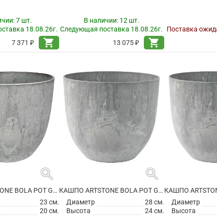
ичии:
7 шт.
В наличии:
12 шт.
ставка 18.08.26г.
Следующая поставка 18.08.26г.
Поставка ожида
shopping_cart
shopping_cart
7 371 ₽
13 075 ₽
search
search
КАШПО ARTSTONE BOLA POT GREY
КАШПО ARTSTONE BOLA POT GREY
23 см.
Диаметр
28 см.
Диаметр
20 см.
Высота
24 см.
Высота