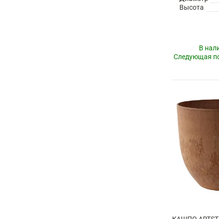
Высота
В нал
Следующая по