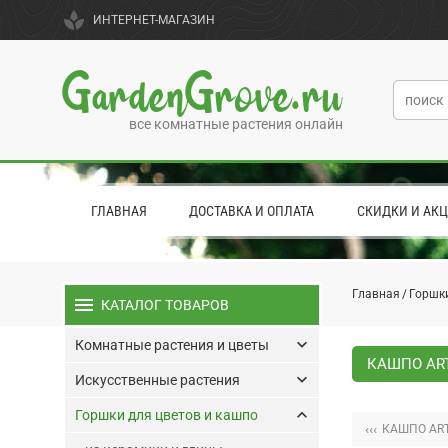
spa
ИНТЕРНЕТ-МАГАЗИН
GardenGrove.ru
все комнатные растения онлайн
ГЛАВНАЯ
ДОСТАВКА И ОПЛАТА
СКИДКИ И АК
Главная
Горшки
menu
КАТАЛОГ ТОВАРОВ
keyboard_arrow_down
Комнатные растения и цветы
КАШПО ART
keyboard_arrow_down
Искусственные растения
keyboard_arrow_up
Горшки для цветов и кашпо
‹‹‹
КАШПО ART