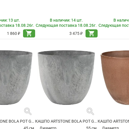
чии:
13 шт.
В наличии:
14 шт.
В налич
ставка 18.08.26г.
Следующая поставка 18.08.26г.
Следующая пост
shopping_cart
shopping_cart
1 860 ₽
3 475 ₽
search
search
КАШПО ARTSTONE BOLA POT GREY
КАШПО ARTSTONE BOLA POT GREY
45 см.
Диаметр
55 см.
Диаметр