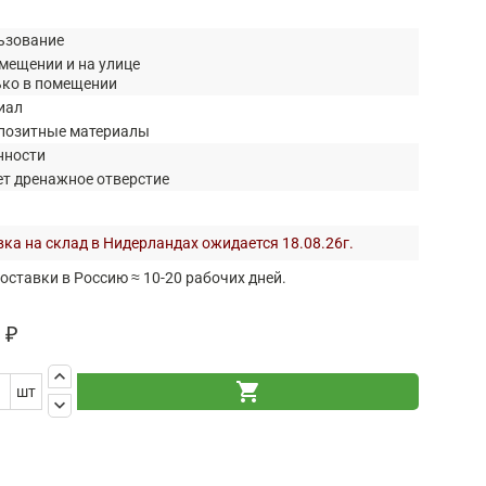
ьзование
мещении и на улице
ько в помещении
иал
позитные материалы
нности
ет дренажное отверстие
ка на склад в Нидерландах ожидается 18.08.26г.
оставки в Россию ≈ 10-20 рабочих дней.
 ₽
keyboard_arrow_up
shopping_cart
шт
keyboard_arrow_down