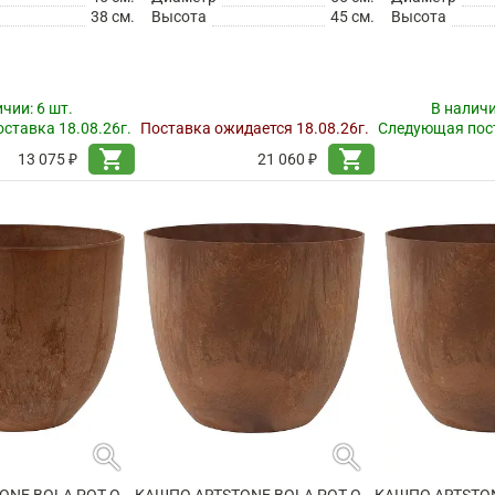
38 см.
Высота
45 см.
Высота
ичии:
6 шт.
В налич
ставка 18.08.26г.
Поставка ожидается 18.08.26г.
Следующая пост
shopping_cart
shopping_cart
13 075 ₽
21 060 ₽
search
search