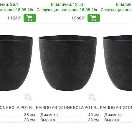
ичии:
5 шт.
В наличии:
13 шт.
В налич
ставка 18.08.26г.
Следующая поставка 18.08.26г.
Следующая пост
shopping_cart
shopping_cart
1 123 ₽
1 860 ₽
search
search
КАШПО ARTSTONE BOLA POT BLACK
КАШПО ARTSTONE BOLA POT BLACK
38 см.
Диаметр
45 см.
Диаметр
33 см.
Высота
38 см.
Высота