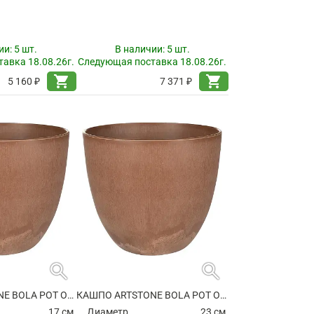
ии:
5 шт.
В наличии:
5 шт.
авка 18.08.26г.
Следующая поставка 18.08.26г.
shopping_cart
shopping_cart
5 160 ₽
7 371 ₽
search
search
КАШПО ARTSTONE BOLA POT OAK
КАШПО ARTSTONE BOLA POT OAK
17 см.
Диаметр
23 см.