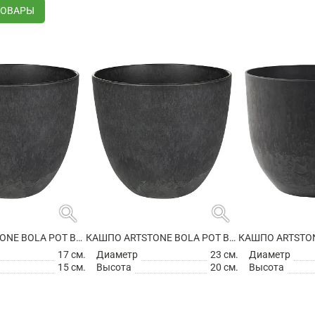
ТОВАРЫ
search
search
КАШПО ARTSTONE BOLA POT BLACK
КАШПО ARTSTONE BOLA POT BLACK
17 см.
Диаметр
23 см.
Диаметр
15 см.
Высота
20 см.
Высота