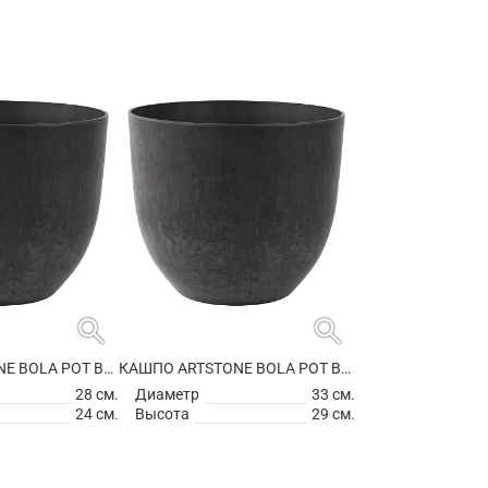
search
search
КАШПО ARTSTONE BOLA POT BLACK
КАШПО ARTSTONE BOLA POT BLACK
28 см.
Диаметр
33 см.
24 см.
Высота
29 см.