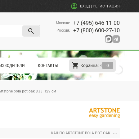
account_circle
ВХОД
|
РЕГИСТРАЦИЯ
+7 (495) 646-11-00
Москва
:
search
+7 (800) 600-27-10
Россия
:
shopping_cart
arrow_left
ИЗВОДИТЕЛИ
КОНТАКТЫ
Корзина:
0
rtstone bola pot oak D33 H29 см
›››
КАШПО ARTSTONE BOLA POT OAK