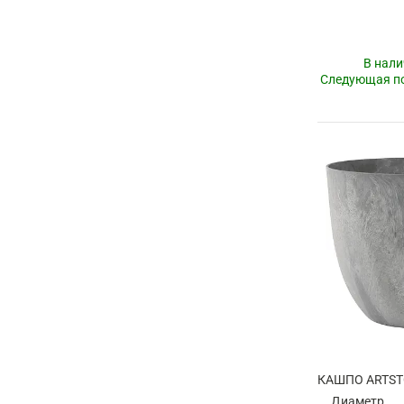
В нали
Следующая по
Диаметр