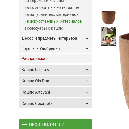
из керамики и глины
из композитных материалов
из натуральных материалов
из искусственных материалов
аксессуары к кашпо
keyboard_arrow_down
Декор и предметы интерьера
keyboard_arrow_down
Грунты и Удобрения
Распродажа
keyboard_arrow_down
Кашпо Lechuza
keyboard_arrow_down
Кашпо Ola Dom
keyboard_arrow_down
Кашпо Artevasi
keyboard_arrow_down
Кашпо Cosapots
menu
ПРОИЗВОДИТЕЛИ