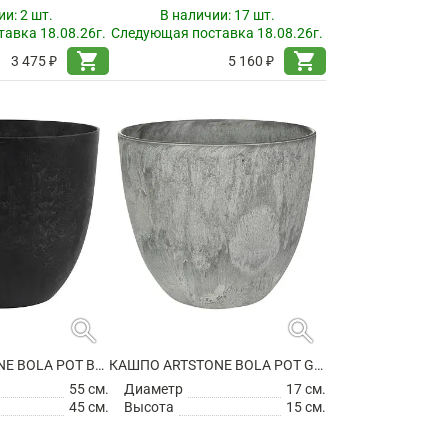
ии:
2 шт.
В наличии:
17 шт.
авка 18.08.26г.
Следующая поставка 18.08.26г.
shopping_cart
shopping_cart
3 475 ₽
5 160 ₽
search
search
КАШПО ARTSTONE BOLA POT BLACK
КАШПО ARTSTONE BOLA POT GREY
55 см.
Диаметр
17 см.
45 см.
Высота
15 см.