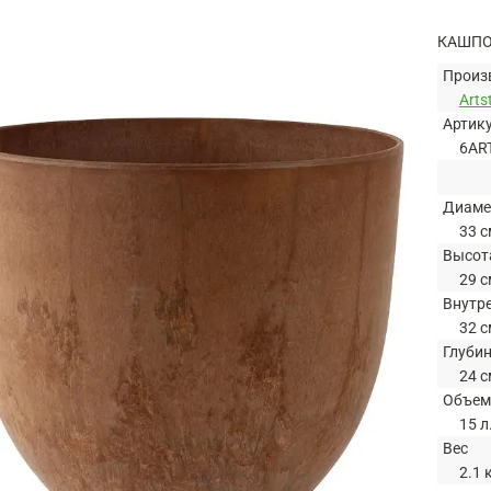
КАШПО
Произ
Arts
Артик
6AR
Диаме
33 с
Высот
29 с
Внутр
32 с
Глуби
24 с
Объем
15 л
Вес
2.1 