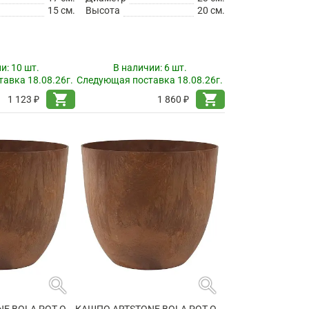
15 см.
Высота
20 см.
ии:
10 шт.
В наличии:
6 шт.
авка 18.08.26г.
Следующая поставка 18.08.26г.
shopping_cart
shopping_cart
1 123 ₽
1 860 ₽
search
search