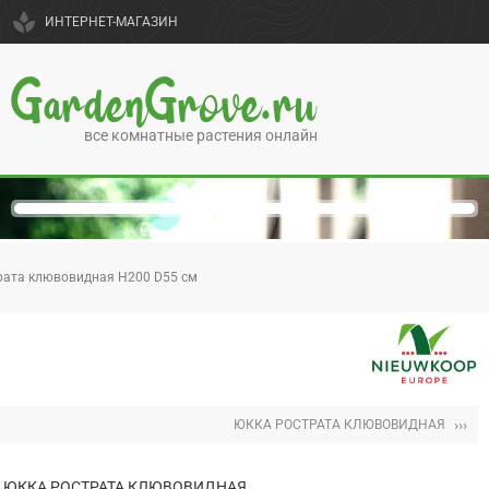
spa
ИНТЕРНЕТ-МАГАЗИН
GardenGrove.ru
все комнатные растения онлайн
рата клювовидная H200 D55 см
›››
ЮККА РОСТРАТА КЛЮВОВИДНАЯ
ЮККА РОСТРАТА КЛЮВОВИДНАЯ