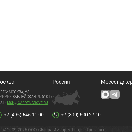
осква
Россия
Мессендже
РЕС: МОСКВА, УЛ.
ЛОДОГВАРДЕЙСКАЯ, Д. 61С17
AIL:
MSK@GARDENGROVE.RU
+7 (495) 646-11-00
+7 (800) 600-27-10
l
call
© 2009-2026 ООО «Флора Импорт». Гарден Гров - все