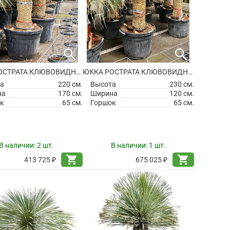
search
search
ЮККА РОСТРАТА КЛЮВОВИДНАЯ
ЮККА РОСТРАТА КЛЮВОВИДНАЯ
а
220 см.
Высота
230 см.
на
170 см.
Ширина
120 см.
к
65 см.
Горшок
65 см.
В наличии:
2 шт.
В наличии:
1 шт.
shopping_cart
shopping_cart
413 725 ₽
675 025 ₽