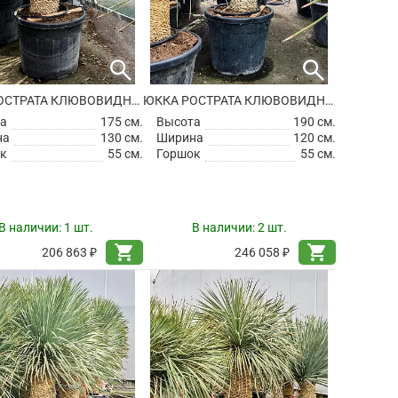
search
search
ЮККА РОСТРАТА КЛЮВОВИДНАЯ
ЮККА РОСТРАТА КЛЮВОВИДНАЯ
а
175 см.
Высота
190 см.
на
130 см.
Ширина
120 см.
к
55 см.
Горшок
55 см.
В наличии:
1 шт.
В наличии:
2 шт.
shopping_cart
shopping_cart
206 863 ₽
246 058 ₽