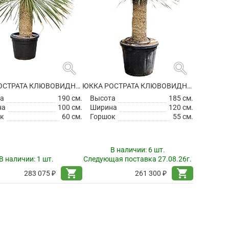
search
search
ЮККА РОСТРАТА КЛЮВОВИДНАЯ
ЮККА РОСТРАТА КЛЮВОВИДНАЯ
а
190 см.
Высота
185 см.
на
100 см.
Ширина
120 см.
к
60 см.
Горшок
55 см.
В наличии:
6 шт.
В наличии:
1 шт.
Следующая поставка 27.08.26г.
shopping_cart
shopping_cart
283 075 ₽
261 300 ₽