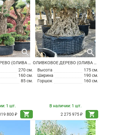
search
search
ОЛИВКОВОЕ ДЕРЕВО (ОЛИВА ЕВРОПЕЙСКАЯ)
ОЛИВКОВОЕ ДЕРЕВО (ОЛИВА ЕВРОПЕЙСКАЯ)
270 см.
Высота
175 см.
160 см.
Ширина
190 см.
85 см.
Горшок
160 см.
ии:
1 шт.
В наличии:
1 шт.
shopping_cart
shopping_cart
319 800 ₽
2 275 975 ₽