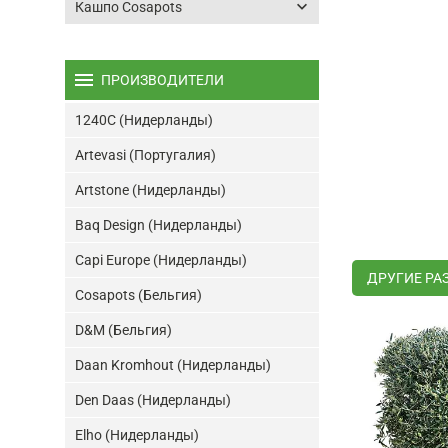
keyboard_arrow_down
Кашпо Cosapots
menu
ПРОИЗВОДИТЕЛИ
1240C (Нидерланды)
Artevasi (Португалия)
Artstone (Нидерланды)
Baq Design (Нидерланды)
Capi Europe (Нидерланды)
ДРУГИЕ РА
Cosapots (Бельгия)
D&M (Бельгия)
Daan Kromhout (Нидерланды)
Den Daas (Нидерланды)
Elho (Нидерланды)