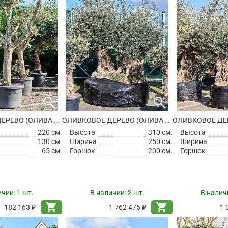
search
search
ОЛИВКОВОЕ ДЕРЕВО (ОЛИВА ЕВРОПЕЙСКАЯ)
ОЛИВКОВОЕ ДЕРЕВО (ОЛИВА ЕВРОПЕЙСКАЯ)
220 см.
Высота
310 см.
Высота
130 см.
Ширина
250 см.
Ширина
65 см.
Горшок
200 см.
Горшок
ичии:
1 шт.
В наличии:
2 шт.
В налич
shopping_cart
shopping_cart
182 163 ₽
1 762 475 ₽
1 