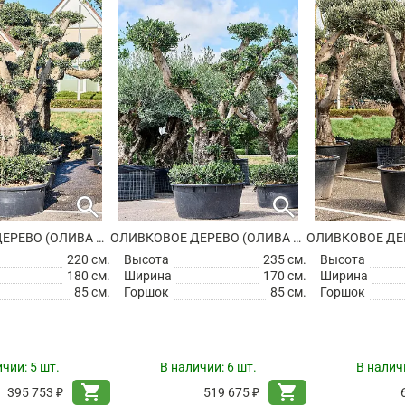
search
search
ОЛИВКОВОЕ ДЕРЕВО (ОЛИВА ЕВРОПЕЙСКАЯ)
ОЛИВКОВОЕ ДЕРЕВО (ОЛИВА ЕВРОПЕЙСКАЯ)
220 см.
Высота
235 см.
Высота
180 см.
Ширина
170 см.
Ширина
85 см.
Горшок
85 см.
Горшок
ичии:
5 шт.
В наличии:
6 шт.
В налич
shopping_cart
shopping_cart
395 753 ₽
519 675 ₽