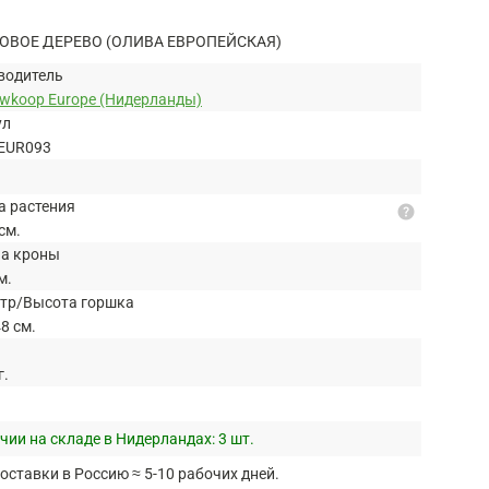
ОВОЕ ДЕРЕВО (ОЛИВА ЕВРОПЕЙСКАЯ)
водитель
uwkoop Europe (Нидерланды)
ул
EUR093
а растения
help
см.
а кроны
м.
тр/Высота горшка
8 см.
г.
чии на складе в Нидерландах:
3 шт.
оставки в Россию ≈ 5-10 рабочих дней.