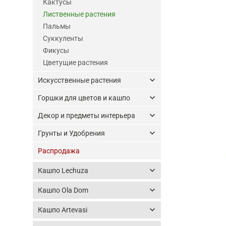
Кактусы
Лиственные растения
Пальмы
Суккуленты
Фикусы
Цветущие растения
keyboard_arrow_down
Искусственные растения
keyboard_arrow_down
Горшки для цветов и кашпо
keyboard_arrow_down
Декор и предметы интерьера
keyboard_arrow_down
Грунты и Удобрения
Распродажа
keyboard_arrow_down
Кашпо Lechuza
keyboard_arrow_down
Кашпо Ola Dom
keyboard_arrow_down
Кашпо Artevasi