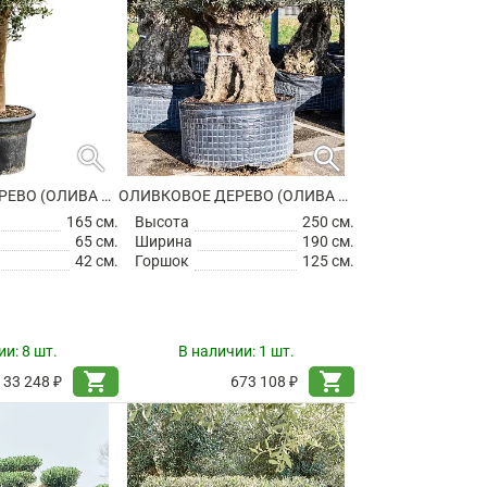
search
search
ОЛИВКОВОЕ ДЕРЕВО (ОЛИВА ЕВРОПЕЙСКАЯ)
ОЛИВКОВОЕ ДЕРЕВО (ОЛИВА ЕВРОПЕЙСКАЯ)
165 см.
Высота
250 см.
65 см.
Ширина
190 см.
42 см.
Горшок
125 см.
ии:
8 шт.
В наличии:
1 шт.
shopping_cart
shopping_cart
33 248 ₽
673 108 ₽