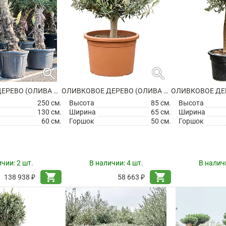
search
search
ОЛИВКОВОЕ ДЕРЕВО (ОЛИВА ЕВРОПЕЙСКАЯ)
ОЛИВКОВОЕ ДЕРЕВО (ОЛИВА ЕВРОПЕЙСКАЯ)
250 см.
Высота
85 см.
Высота
130 см.
Ширина
65 см.
Ширина
60 см.
Горшок
50 см.
Горшок
ичии:
2 шт.
В наличии:
4 шт.
В налич
shopping_cart
shopping_cart
138 938 ₽
58 663 ₽