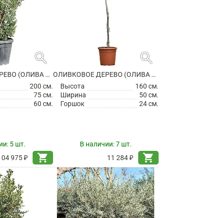
search
search
ОЛИВКОВОЕ ДЕРЕВО (ОЛИВА ЕВРОПЕЙСКАЯ)
ОЛИВКОВОЕ ДЕРЕВО (ОЛИВА ЕВРОПЕЙСКАЯ)
200 см.
Высота
160 см.
75 см.
Ширина
50 см.
60 см.
Горшок
24 см.
ии:
5 шт.
В наличии:
7 шт.
shopping_cart
shopping_cart
104 975 ₽
11 284 ₽