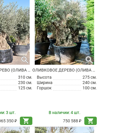
search
search
ОЛИВКОВОЕ ДЕРЕВО (ОЛИВА ЕВРОПЕЙСКАЯ)
ОЛИВКОВОЕ ДЕРЕВО (ОЛИВА ЕВРОПЕЙСКАЯ)
310 см.
Высота
275 см.
230 см.
Ширина
240 см.
125 см.
Горшок
100 см.
ии:
3 шт.
В наличии:
4 шт.
shopping_cart
shopping_cart
065 350 ₽
750 588 ₽