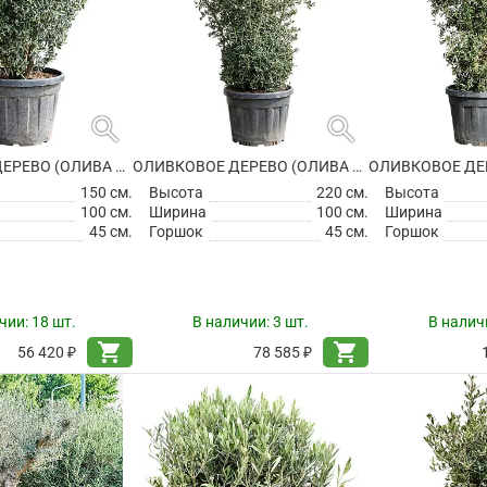
search
search
ОЛИВКОВОЕ ДЕРЕВО (ОЛИВА ЕВРОПЕЙСКАЯ)
ОЛИВКОВОЕ ДЕРЕВО (ОЛИВА ЕВРОПЕЙСКАЯ)
150 см.
Высота
220 см.
Высота
100 см.
Ширина
100 см.
Ширина
45 см.
Горшок
45 см.
Горшок
чии:
18 шт.
В наличии:
3 шт.
В налич
shopping_cart
shopping_cart
56 420 ₽
78 585 ₽