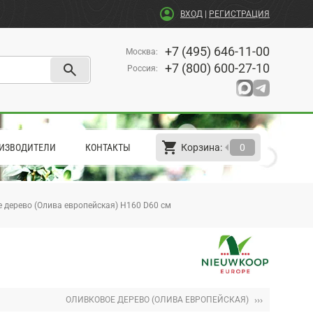
account_circle
ВХОД
|
РЕГИСТРАЦИЯ
+7 (495) 646-11-00
Москва
:
search
+7 (800) 600-27-10
Россия
:
shopping_cart
arrow_left
ИЗВОДИТЕЛИ
КОНТАКТЫ
Корзина:
0
 дерево (Олива европейская) H160 D60 см
›››
ОЛИВКОВОЕ ДЕРЕВО (ОЛИВА ЕВРОПЕЙСКАЯ)