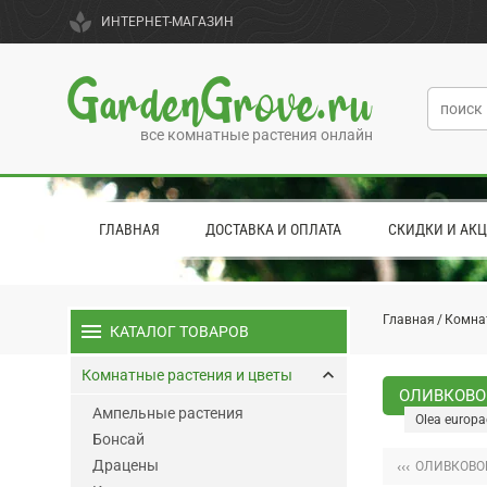
spa
ИНТЕРНЕТ-МАГАЗИН
GardenGrove.ru
все комнатные растения онлайн
ГЛАВНАЯ
ДОСТАВКА И ОПЛАТА
СКИДКИ И АК
Главная
Комна
menu
КАТАЛОГ ТОВАРОВ
keyboard_arrow_up
Комнатные растения и цветы
ОЛИВКОВОЕ
Ампельные растения
Olea europ
Бонсай
Драцены
‹‹‹
ОЛИВКОВОЕ