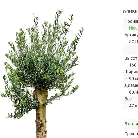
ОЛИВК
Произ
Nie
Артик
5OL
Высот
160 
Ширин
≈
90 с
Диаме
60/4
Вес
≈
47 к
В нали
Срок п