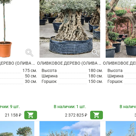
search
search
ОЛИВКОВОЕ ДЕРЕВО (ОЛИВА ЕВРОПЕЙСКАЯ)
ОЛИВКОВОЕ ДЕРЕВО (ОЛИВА ЕВРОПЕЙСКАЯ)
175 см.
Высота
180 см.
Высота
50 см.
Ширина
180 см.
Ширина
30 см.
Горшок
150 см.
Горшок
ичии:
9 шт.
В наличии:
1 шт.
В налич
shopping_cart
shopping_cart
21 158 ₽
2 372 825 ₽