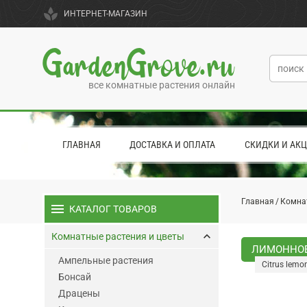
spa
ИНТЕРНЕТ-МАГАЗИН
GardenGrove.ru
все комнатные растения онлайн
ГЛАВНАЯ
ДОСТАВКА И ОПЛАТА
СКИДКИ И АК
Главная
Комна
menu
КАТАЛОГ ТОВАРОВ
keyboard_arrow_up
Комнатные растения и цветы
ЛИМОННОЕ 
Ампельные растения
Citrus lemo
Бонсай
Драцены