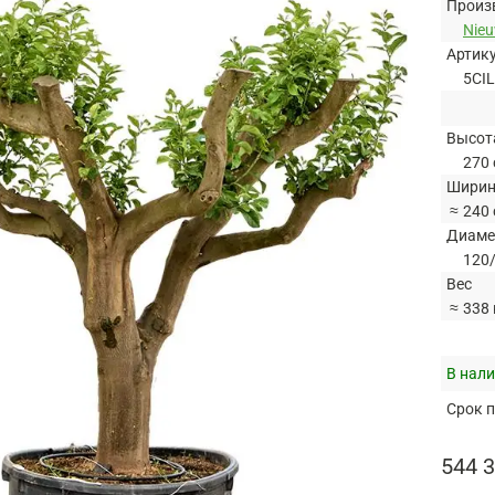
Произ
Nie
Артик
5CI
Высот
270 
Ширин
≈
240 
Диаме
120/
Вес
≈
338 
В нали
Срок п
544 3