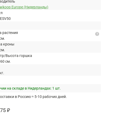
водитель
uwkoop Europe (Нидерланды)
ул
LESV50
а растения
help
см.
а кроны
см.
тр/Высота горшка
60 см.
кг.
чии на складе в Нидерландах:
1 шт.
оставки в Россию ≈ 5-10 рабочих дней.
75 ₽