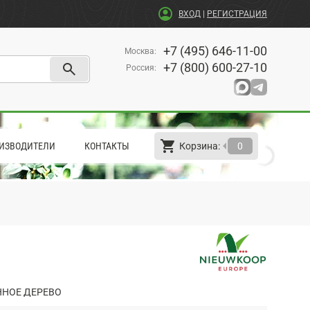
account_circle
ВХОД
|
РЕГИСТРАЦИЯ
+7 (495) 646-11-00
Москва
:
search
+7 (800) 600-27-10
Россия
:
shopping_cart
arrow_left
ИЗВОДИТЕЛИ
КОНТАКТЫ
Корзина:
0
НОЕ ДЕРЕВО