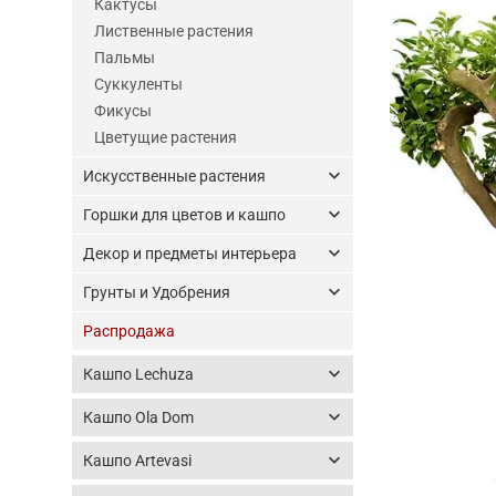
Кактусы
Лиственные растения
Пальмы
Суккуленты
Фикусы
Цветущие растения
keyboard_arrow_down
Искусственные растения
keyboard_arrow_down
Горшки для цветов и кашпо
keyboard_arrow_down
Декор и предметы интерьера
keyboard_arrow_down
Грунты и Удобрения
Распродажа
keyboard_arrow_down
Кашпо Lechuza
keyboard_arrow_down
Кашпо Ola Dom
keyboard_arrow_down
Кашпо Artevasi