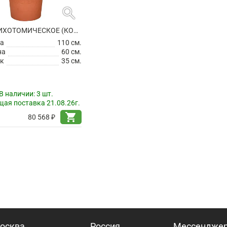
search
АЛОЭ ДИХОТОМИЧЕСКОЕ (КОЛЧАННОЕ ДЕРЕВО)
а
110 см.
на
60 см.
к
35 см.
В наличии:
3 шт.
ая поставка 21.08.26г.
shopping_cart
80 568 ₽
осква
Россия
Мессендже