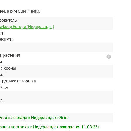
ФИЛЛУМ СВИТ ЧИКО
водитель
uwkoop Europe (Нидерланды)
ул
SRBP13
а растения
help
м.
а кроны
м.
тр/Высота горшка
2 см.
кг.
чии на складе в Нидерландах:
96 шт.
щая поставка в Нидерландах ожидается 11.08.26г.