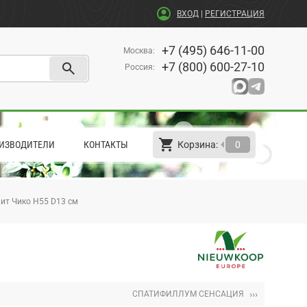
account_circle
ВХОД
|
РЕГИСТРАЦИЯ
+7 (495) 646-11-00
Москва
:
search
+7 (800) 600-27-10
Россия
:
shopping_cart
arrow_left
ИЗВОДИТЕЛИ
КОНТАКТЫ
Корзина:
0
ит Чико H55 D13 см
›››
СПАТИФИЛЛУМ СЕНСАЦИЯ