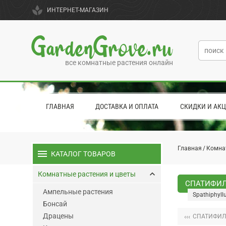
spa
ИНТЕРНЕТ-МАГАЗИН
GardenGrove.ru
все комнатные растения онлайн
ГЛАВНАЯ
ДОСТАВКА И ОПЛАТА
СКИДКИ И АК
Главная
Комна
menu
КАТАЛОГ ТОВАРОВ
keyboard_arrow_up
Комнатные растения и цветы
СПАТИФИЛ
Ампельные растения
Spathiphyll
Бонсай
Драцены
‹‹‹
СПАТИФИЛ