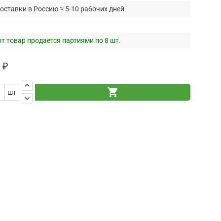
оставки в Россию ≈ 5-10 рабочих дней.
т товар продается партиями по 8 шт.
 ₽
keyboard_arrow_up
shopping_cart
шт
keyboard_arrow_down