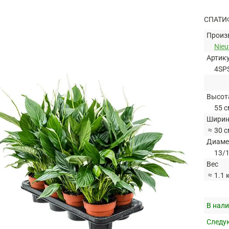
СПАТИ
Произ
Nie
Артик
4SP
Высот
55 с
Ширин
≈
30 с
Диаме
13/1
Вес
≈
1.1 
В нали
Следую