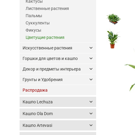
Кактусы
Лиственные растения
Пальмы
Суккуленты
Фикусы
Цветущие растения
keyboard_arrow_down
Искусственные растения
keyboard_arrow_down
Горшки для цветов и кашпо
keyboard_arrow_down
Декор и предметы интерьера
keyboard_arrow_down
Грунты и Удобрения
Распродажа
keyboard_arrow_down
Кашпо Lechuza
keyboard_arrow_down
Кашпо Ola Dom
keyboard_arrow_down
Кашпо Artevasi