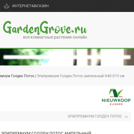
spa
ИНТЕРНЕТ-МАГАЗИН
GardenGrove.ru
все комнатные растения онлайн
емнум Голден Потос
Эпипремнум Голден Потос ампельный H40 D15 см
›››
ЭПИПРЕМНУМ ГОЛДЕН ПОТОС
ЭПИПРЕМНУМ ГОЛДЕН ПОТОС АМПЕЛЬНЫЙ