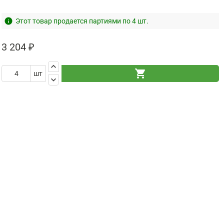
info
Этот товар продается партиями по 4 шт.
3 204 ₽
keyboard_arrow_up
shopping_cart
шт
keyboard_arrow_down