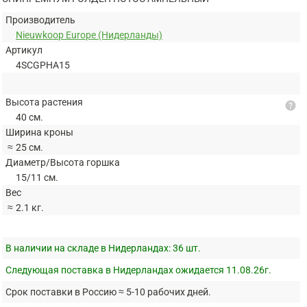
Производитель
Nieuwkoop Europe (Нидерланды)
Артикул
4SCGPHA15
Высота растения
help
40 см.
Ширина кроны
≈
25 см.
Диаметр/Высота горшка
15/11 см.
Вес
≈
2.1 кг.
В наличии на складе в Нидерландах:
36 шт.
Следующая поставка в Нидерландах ожидается 11.08.26г.
Срок поставки в Россию ≈ 5-10 рабочих дней.