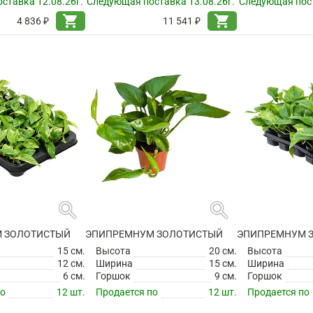
ставка 12.08.26г.
Следующая поставка 13.08.26г.
Следующая пост
shopping_cart
shopping_cart
4 836 ₽
11 541 ₽
search
search
 ЗОЛОТИСТЫЙ
ЭПИПРЕМНУМ ЗОЛОТИСТЫЙ
ЭПИПРЕМНУМ 
15 см.
Высота
20 см.
Высота
12 см.
Ширина
15 см.
Ширина
6 см.
Горшок
9 см.
Горшок
по
12 шт.
Продается по
12 шт.
Продается по