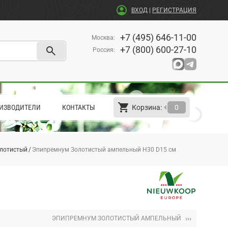
account_circle
ВХОД
|
РЕГИСТРАЦИЯ
+7 (495) 646-11-00
Москва
:
search
+7 (800) 600-27-10
Россия
:
shopping_cart
arrow_left
ИЗВОДИТЕЛИ
КОНТАКТЫ
Корзина:
0
лотистый
Эпипремнум Золотистый ампельный H30 D15 см
›››
ЭПИПРЕМНУМ ЗОЛОТИСТЫЙ АМПЕЛЬНЫЙ