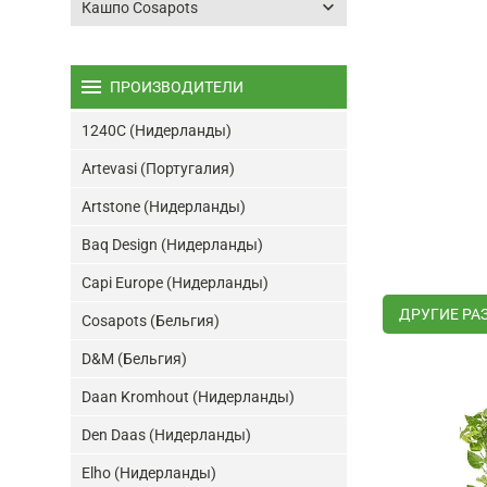
keyboard_arrow_down
Кашпо Cosapots
menu
ПРОИЗВОДИТЕЛИ
1240C (Нидерланды)
Artevasi (Португалия)
Artstone (Нидерланды)
Baq Design (Нидерланды)
Capi Europe (Нидерланды)
ДРУГИЕ РА
Cosapots (Бельгия)
D&M (Бельгия)
Daan Kromhout (Нидерланды)
Den Daas (Нидерланды)
Elho (Нидерланды)