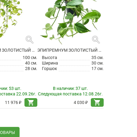
search
search
ЭПИПРЕМНУМ ЗОЛОТИСТЫЙ АМПЕЛЬНЫЙ
ЭПИПРЕМНУМ ЗОЛОТИСТЫЙ АМПЕЛЬНЫЙ
100 см.
Высота
35 см.
40 см.
Ширина
30 см.
28 см.
Горшок
17 см.
чии:
53 шт.
В наличии:
37 шт.
ставка 22.09.26г.
Следующая поставка 12.08.26г.
shopping_cart
shopping_cart
11 976 ₽
4 030 ₽
ТОВАРЫ