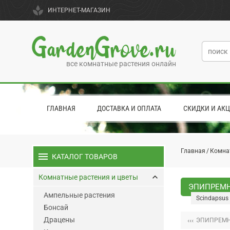
spa
ИНТЕРНЕТ-МАГАЗИН
GardenGrove.ru
все комнатные растения онлайн
ГЛАВНАЯ
ДОСТАВКА И ОПЛАТА
СКИДКИ И АК
Главная
Комна
menu
КАТАЛОГ ТОВАРОВ
keyboard_arrow_up
Комнатные растения и цветы
ЭПИПРЕМН
Ампельные растения
Scindapsus 
Бонсай
Драцены
‹‹‹
ЭПИПРЕМН