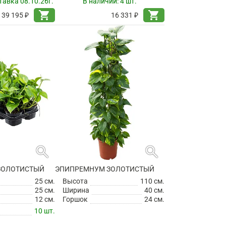
авка 08.10.26г.
В наличии:
4 шт.
shopping_cart
shopping_cart
39 195 ₽
16 331 ₽
search
search
ЗОЛОТИСТЫЙ
ЭПИПРЕМНУМ ЗОЛОТИСТЫЙ
25 см.
Высота
110 см.
25 см.
Ширина
40 см.
12 см.
Горшок
24 см.
10 шт.