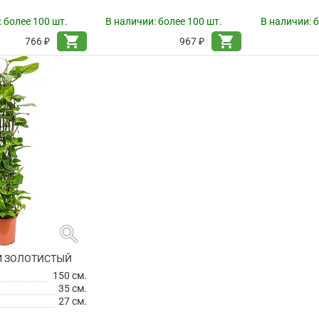
:
более 100 шт.
В наличии:
более 100 шт.
В наличии:
б
shopping_cart
shopping_cart
766 ₽
967 ₽
search
 ЗОЛОТИСТЫЙ
150 см.
35 см.
27 см.