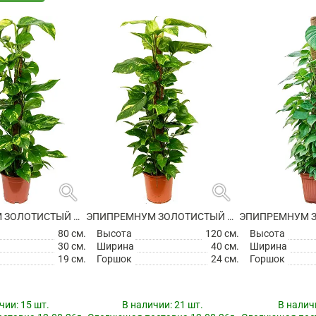
search
search
ЭПИПРЕМНУМ ЗОЛОТИСТЫЙ НА ОПОРЕ
ЭПИПРЕМНУМ ЗОЛОТИСТЫЙ НА ОПОРЕ
80 см.
Высота
120 см.
Высота
30 см.
Ширина
40 см.
Ширина
19 см.
Горшок
24 см.
Горшок
чии:
15 шт.
В наличии:
21 шт.
В налич