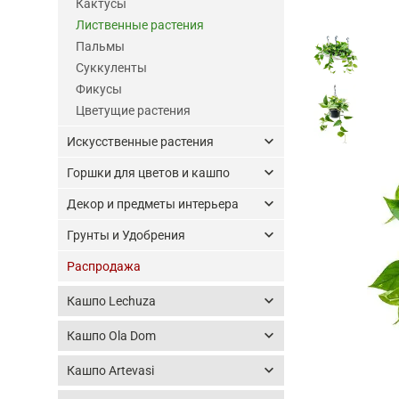
Кактусы
Лиственные растения
Пальмы
Суккуленты
Фикусы
Цветущие растения
keyboard_arrow_down
Искусственные растения
keyboard_arrow_down
Горшки для цветов и кашпо
keyboard_arrow_down
Декор и предметы интерьера
keyboard_arrow_down
Грунты и Удобрения
Распродажа
keyboard_arrow_down
Кашпо Lechuza
keyboard_arrow_down
Кашпо Ola Dom
keyboard_arrow_down
Кашпо Artevasi