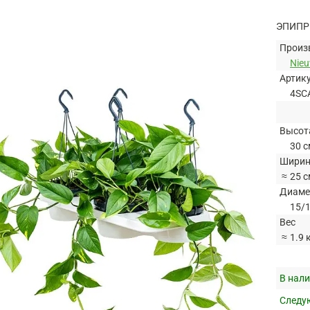
ЭПИПР
Произ
Nie
Артик
4SC
Высот
30 с
Ширин
≈
25 с
Диаме
15/1
Вес
≈
1.9 
В нали
Следую