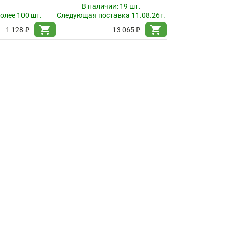
В наличии:
19 шт.
олее 100 шт.
Следующая поставка 11.08.26г.
shopping_cart
shopping_cart
1 128 ₽
13 065 ₽