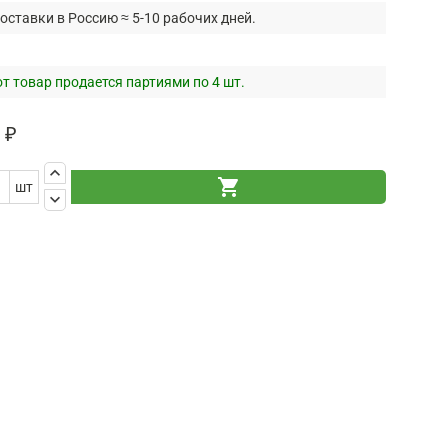
оставки в Россию ≈ 5-10 рабочих дней.
т товар продается партиями по 4 шт.
 ₽
keyboard_arrow_up
shopping_cart
шт
keyboard_arrow_down