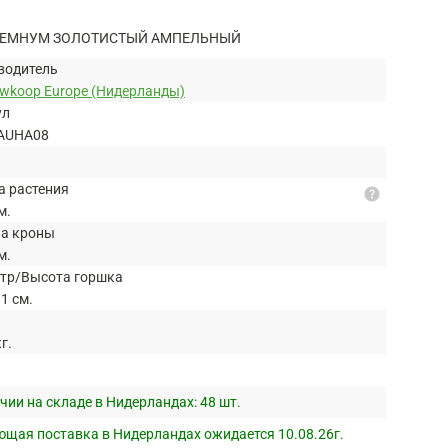
ЕМНУМ ЗОЛОТИСТЫЙ АМПЕЛЬНЫЙ
водитель
uwkoop Europe (Нидерланды)
ул
AUHA08
а растения
help
м.
а кроны
м.
тр/Высота горшка
1 см.
кг.
чии на складе в Нидерландах:
48 шт.
щая поставка в Нидерландах ожидается 10.08.26г.