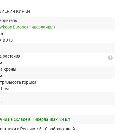
ВИЕРИЯ КИРКИ
водитель
uwkoop Europe (Нидерланды)
ул
KIBU13
а растения
help
м.
а кроны
м.
тр/Высота горшка
1 см.
кг.
чии на складе в Нидерландах:
24 шт.
оставки в Россию ≈ 5-10 рабочих дней.