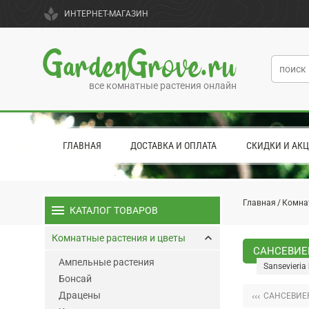
spa
ИНТЕРНЕТ-МАГАЗИН
GardenGrove.ru
все комнатные растения онлайн
ГЛАВНАЯ
ДОСТАВКА И ОПЛАТА
СКИДКИ И АК
Главная
Комна
menu
КАТАЛОГ ТОВАРОВ
keyboard_arrow_up
Комнатные растения и цветы
САНСЕВИЕР
Ампельные растения
Sansevieria k
Бонсай
Драцены
‹‹‹
САНСЕВИЕ