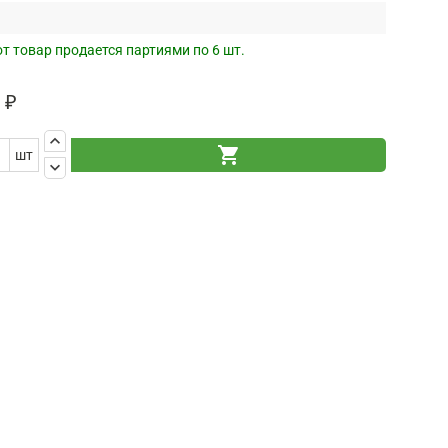
т товар продается партиями по 6 шт.
 ₽
keyboard_arrow_up
shopping_cart
шт
keyboard_arrow_down