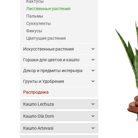
Кактусы
Лиственные растения
Пальмы
Суккуленты
Фикусы
Цветущие растения
keyboard_arrow_down
Искусственные растения
keyboard_arrow_down
Горшки для цветов и кашпо
keyboard_arrow_down
Декор и предметы интерьера
keyboard_arrow_down
Грунты и Удобрения
Распродажа
keyboard_arrow_down
Кашпо Lechuza
keyboard_arrow_down
Кашпо Ola Dom
keyboard_arrow_down
Кашпо Artevasi