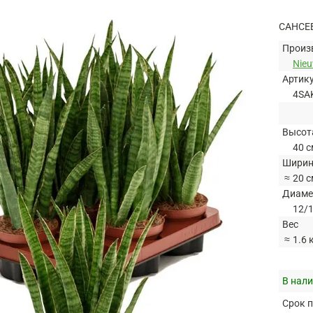
САНСЕ
Произ
Nie
Артик
4SA
Высот
40 с
Ширин
≈
20 с
Диаме
12/1
Вес
≈
1.6 
В нали
Срок п