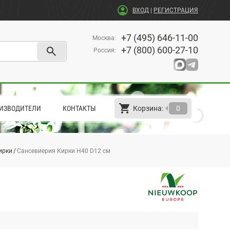
account_circle
ВХОД
|
РЕГИСТРАЦИЯ
+7 (495) 646-11-00
Москва
:
search
+7 (800) 600-27-10
Россия
:
shopping_cart
arrow_left
ИЗВОДИТЕЛИ
КОНТАКТЫ
Корзина:
0
ирки
Сансевиерия Кирки H40 D12 см