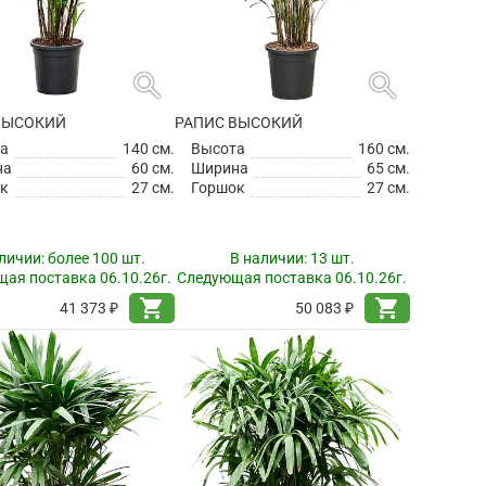
search
search
ВЫСОКИЙ
РАПИС ВЫСОКИЙ
а
140 см.
Высота
160 см.
на
60 см.
Ширина
65 см.
к
27 см.
Горшок
27 см.
личии:
более 100 шт.
В наличии:
13 шт.
ая поставка 06.10.26г.
Следующая поставка 06.10.26г.
shopping_cart
shopping_cart
41 373 ₽
50 083 ₽