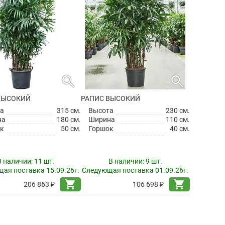
search
search
ВЫСОКИЙ
РАПИС ВЫСОКИЙ
а
315 см.
Высота
230 см.
на
180 см.
Ширина
110 см.
к
50 см.
Горшок
40 см.
В наличии:
11 шт.
В наличии:
9 шт.
ая поставка 15.09.26г.
Следующая поставка 01.09.26г.
shopping_cart
shopping_cart
206 863 ₽
106 698 ₽