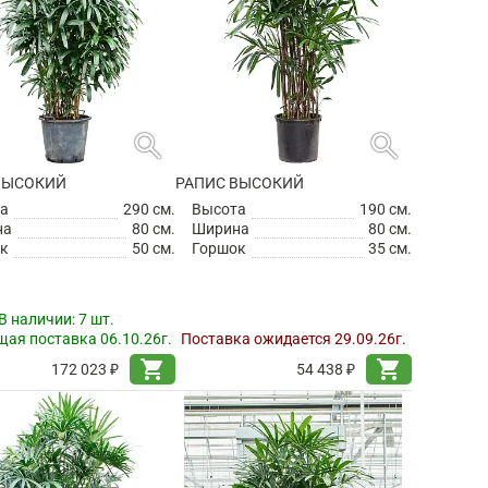
search
search
ВЫСОКИЙ
РАПИС ВЫСОКИЙ
а
290 см.
Высота
190 см.
на
80 см.
Ширина
80 см.
к
50 см.
Горшок
35 см.
В наличии:
7 шт.
ая поставка 06.10.26г.
Поставка ожидается 29.09.26г.
shopping_cart
shopping_cart
172 023 ₽
54 438 ₽