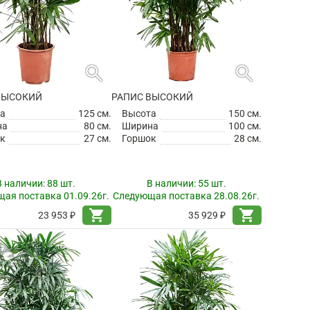
search
search
ВЫСОКИЙ
РАПИС ВЫСОКИЙ
а
125 см.
Высота
150 см.
на
80 см.
Ширина
100 см.
к
27 см.
Горшок
28 см.
В наличии:
88 шт.
В наличии:
55 шт.
ая поставка 01.09.26г.
Следующая поставка 28.08.26г.
shopping_cart
shopping_cart
23 953 ₽
35 929 ₽