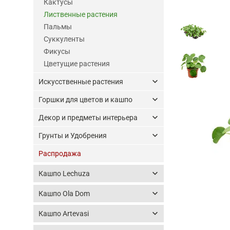
Кактусы
Лиственные растения
Пальмы
Суккуленты
Фикусы
Цветущие растения
keyboard_arrow_down
Искусственные растения
keyboard_arrow_down
Горшки для цветов и кашпо
keyboard_arrow_down
Декор и предметы интерьера
keyboard_arrow_down
Грунты и Удобрения
Распродажа
keyboard_arrow_down
Кашпо Lechuza
keyboard_arrow_down
Кашпо Ola Dom
keyboard_arrow_down
Кашпо Artevasi