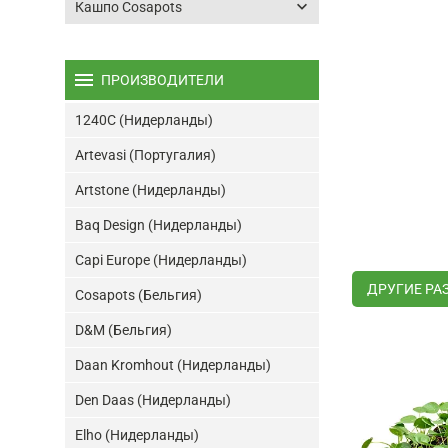
keyboard_arrow_down
Кашпо Cosapots
menu
ПРОИЗВОДИТЕЛИ
1240C (Нидерланды)
Artevasi (Португалия)
Artstone (Нидерланды)
Baq Design (Нидерланды)
Capi Europe (Нидерланды)
ДРУГИЕ РА
Cosapots (Бельгия)
D&M (Бельгия)
Daan Kromhout (Нидерланды)
Den Daas (Нидерланды)
Elho (Нидерланды)