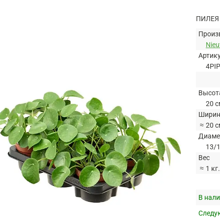
ПИЛЕЯ
Произ
Nie
Артик
4PI
Высот
20 с
Ширин
≈
20 с
Диаме
13/1
Вес
≈
1 кг.
В нали
Следую