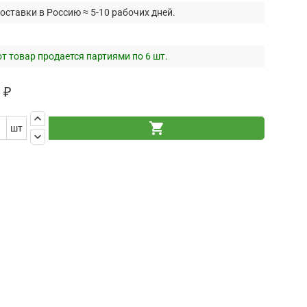
оставки в Россию ≈ 5-10 рабочих дней.
т товар продается партиями по 6 шт.
 ₽
keyboard_arrow_up
shopping_cart
шт
keyboard_arrow_down