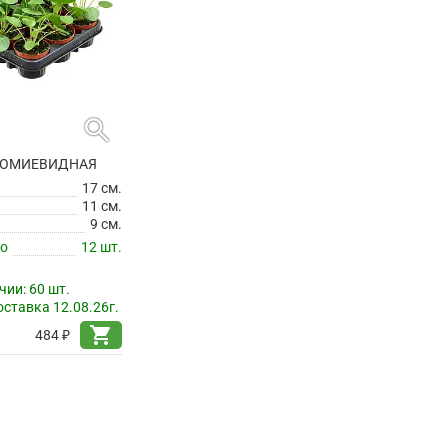
search
РОМИЕВИДНАЯ
17 см.
11 см.
9 см.
по
12 шт.
чии:
60 шт.
ставка 12.08.26г.
shopping_cart
484 ₽