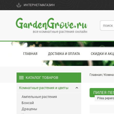
spa
ИНТЕРНЕТ-МАГАЗИН
GardenGrove.ru
все комнатные растения онлайн
ГЛАВНАЯ
ДОСТАВКА И ОПЛАТА
СКИДКИ И АК
Главная
Комна
menu
КАТАЛОГ ТОВАРОВ
keyboard_arrow_up
Комнатные растения и цветы
ПИЛЕЯ ПЕ
Ампельные растения
Pilea peper
Бонсай
Драцены