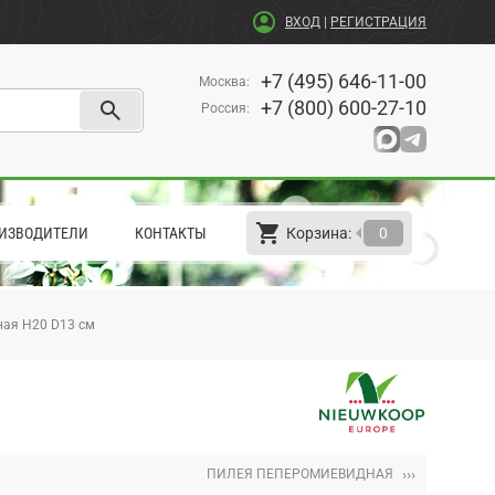
account_circle
ВХОД
|
РЕГИСТРАЦИЯ
+7 (495) 646-11-00
Москва
:
search
+7 (800) 600-27-10
Россия
:
shopping_cart
arrow_left
ИЗВОДИТЕЛИ
КОНТАКТЫ
Корзина:
0
ая H20 D13 см
›››
ПИЛЕЯ ПЕПЕРОМИЕВИДНАЯ