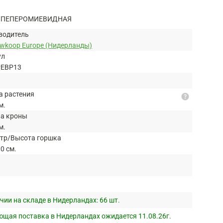
 ПЕПЕРОМИЕВИДНАЯ
водитель
uwkoop Europe (Нидерланды)
ул
PEBP13
а растения
help
м.
а кроны
м.
тр/Высота горшка
0 см.
чии на складе в Нидерландах:
66 шт.
щая поставка в Нидерландах ожидается 11.08.26г.