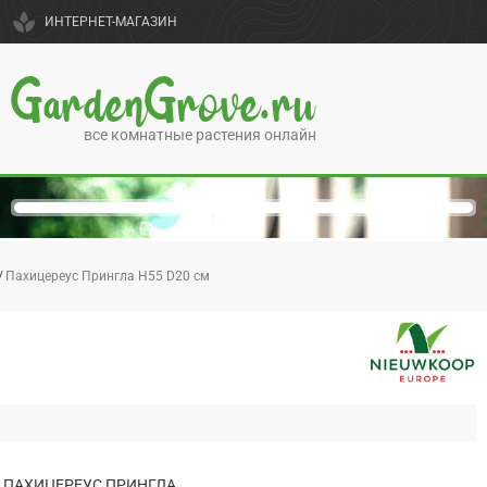
spa
ИНТЕРНЕТ-МАГАЗИН
GardenGrove.ru
все комнатные растения онлайн
Пахицереус Прингла H55 D20 см
ПАХИЦЕРЕУС ПРИНГЛА