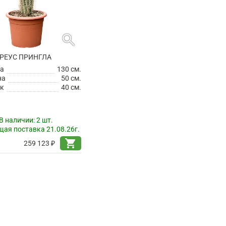
search
РЕУС ПРИНГЛА
а
130 см.
на
50 см.
к
40 см.
В наличии:
2 шт.
ая поставка 21.08.26г.
shopping_cart
259 123 ₽