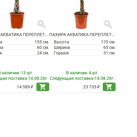
search
search
ПАХИРА АКВАТИКА ПЕРЕПЛЕТЕННАЯ
ПАХИРА АКВАТИКА ПЕРЕПЛЕТЕННАЯ
а
155 см.
Высота
170 см.
на
60 см.
Ширина
65 см.
к
24 см.
Горшок
31 см.
В наличии:
13 шт.
В наличии:
4 шт.
ая поставка 14.08.26г.
Следующая поставка 14.08.26г.
shopping_cart
shopping_cart
14 589 ₽
23 735 ₽