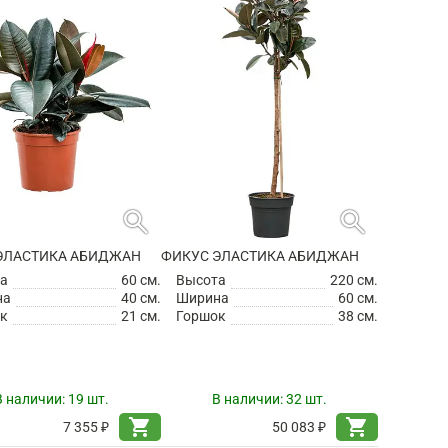
search
search
ЭЛАСТИКА АБИДЖАН
ФИКУС ЭЛАСТИКА АБИДЖАН
а
60 см.
Высота
220 см.
на
40 см.
Ширина
60 см.
к
21 см.
Горшок
38 см.
В наличии:
19 шт.
В наличии:
32 шт.
shopping_cart
shopping_cart
7 355 ₽
50 083 ₽