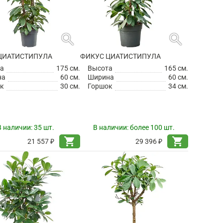
search
search
ЦИАТИСТИПУЛА
ФИКУС ЦИАТИСТИПУЛА
а
175 см.
Высота
165 см.
на
60 см.
Ширина
60 см.
к
30 см.
Горшок
34 см.
В наличии:
35 шт.
В наличии:
более 100 шт.
shopping_cart
shopping_cart
21 557 ₽
29 396 ₽