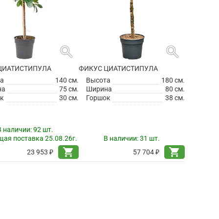
search
search
ЦИАТИСТИПУЛА
ФИКУС ЦИАТИСТИПУЛА
а
140 см.
Высота
180 см.
на
75 см.
Ширина
80 см.
к
30 см.
Горшок
38 см.
В наличии:
92 шт.
ая поставка 25.08.26г.
В наличии:
31 шт.
shopping_cart
shopping_cart
23 953 ₽
57 704 ₽