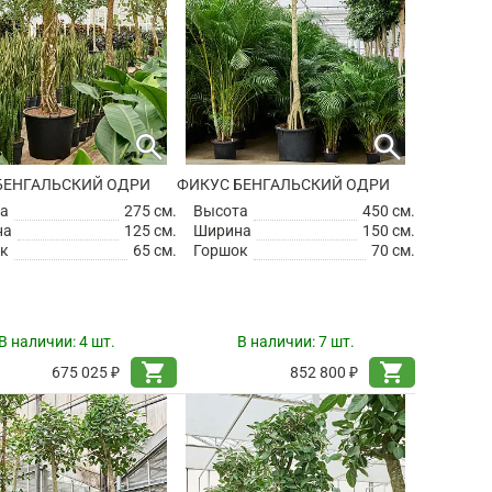
search
search
БЕНГАЛЬСКИЙ ОДРИ
ФИКУС БЕНГАЛЬСКИЙ ОДРИ
а
275 см.
Высота
450 см.
на
125 см.
Ширина
150 см.
к
65 см.
Горшок
70 см.
В наличии:
4 шт.
В наличии:
7 шт.
shopping_cart
shopping_cart
675 025 ₽
852 800 ₽