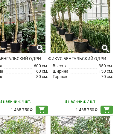
search
search
БЕНГАЛЬСКИЙ ОДРИ
ФИКУС БЕНГАЛЬСКИЙ ОДРИ
а
600 см.
Высота
350 см.
на
160 см.
Ширина
150 см.
к
80 см.
Горшок
70 см.
В наличии:
4 шт.
В наличии:
7 шт.
shopping_cart
shopping_cart
1 465 750 ₽
1 465 750 ₽