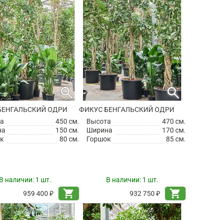
search
search
БЕНГАЛЬСКИЙ ОДРИ
ФИКУС БЕНГАЛЬСКИЙ ОДРИ
а
450 см.
Высота
470 см.
на
150 см.
Ширина
170 см.
к
80 см.
Горшок
85 см.
В наличии:
1 шт.
В наличии:
1 шт.
shopping_cart
shopping_cart
959 400 ₽
932 750 ₽