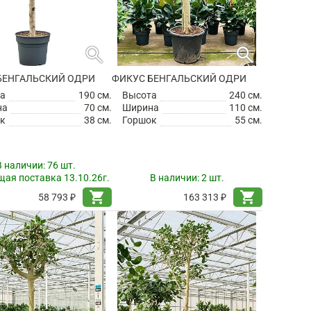
search
search
БЕНГАЛЬСКИЙ ОДРИ
ФИКУС БЕНГАЛЬСКИЙ ОДРИ
а
190 см.
Высота
240 см.
на
70 см.
Ширина
110 см.
к
38 см.
Горшок
55 см.
В наличии:
76 шт.
ая поставка 13.10.26г.
В наличии:
2 шт.
shopping_cart
shopping_cart
58 793 ₽
163 313 ₽