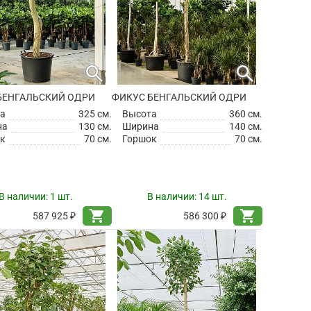
search
search
БЕНГАЛЬСКИЙ ОДРИ
ФИКУС БЕНГАЛЬСКИЙ ОДРИ
а
325 см.
Высота
360 см.
на
130 см.
Ширина
140 см.
к
70 см.
Горшок
70 см.
В наличии:
1 шт.
В наличии:
14 шт.
shopping_cart
shopping_cart
587 925 ₽
586 300 ₽