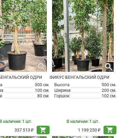
search
search
БЕНГАЛЬСКИЙ ОДРИ
ФИКУС БЕНГАЛЬСКИЙ ОДРИ
а
300 см.
Высота
500 см.
на
100 см.
Ширина
200 см.
к
80 см.
Горшок
102 см.
В наличии:
1 шт.
В наличии:
1 шт.
shopping_cart
shopping_cart
337 513 ₽
1 199 250 ₽