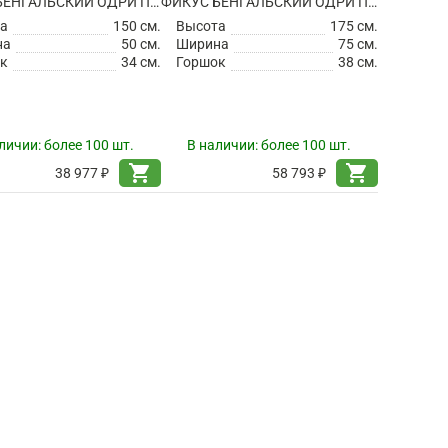
ФИКУС БЕНГАЛЬСКИЙ ОДРИ ПЕРЕПЛЕТЕННЫЙ
ФИКУС БЕНГАЛЬСКИЙ ОДРИ ПЕРЕПЛЕТЕННЫЙ
а
150 см.
Высота
175 см.
на
50 см.
Ширина
75 см.
к
34 см.
Горшок
38 см.
личии:
более 100 шт.
В наличии:
более 100 шт.
shopping_cart
shopping_cart
38 977 ₽
58 793 ₽