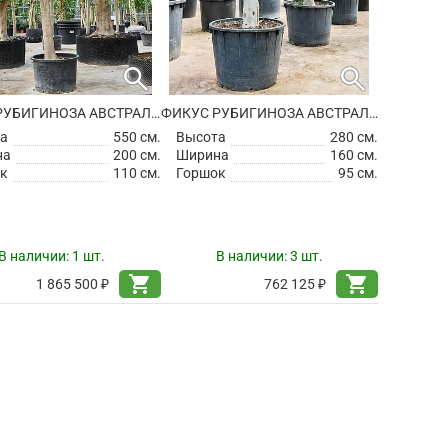
search
search
ФИКУС РУБИГИНОЗА АВСТРАЛИЙСКИЙ
ФИКУС РУБИГИНОЗА АВСТРАЛИЙСКИЙ
а
550 см.
Высота
280 см.
на
200 см.
Ширина
160 см.
к
110 см.
Горшок
95 см.
В наличии:
1 шт.
В наличии:
3 шт.
shopping_cart
shopping_cart
1 865 500 ₽
762 125 ₽