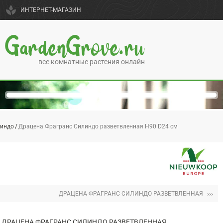
spa
ИНТЕРНЕТ-МАГАЗИН
GardenGrove.ru
все комнатные растения онлайн
линдо
Драцена Фрагранс Силиндо разветвленная H90 D24 см
›››
ДРАЦЕНА ФРАГРАНС СИЛИНДО РАЗВЕТВЛЕННАЯ
ДРАЦЕНА ФРАГРАНС СИЛИНДО РАЗВЕТВЛЕННАЯ