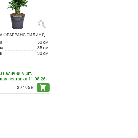
search
ДРАЦЕНА ФРАГРАНС СИЛИНДО РАЗВЕТВЛЕННАЯ
а
150 см.
на
35 см.
к
30 см.
В наличии:
9 шт.
ая поставка 11.08.26г.
shopping_cart
39 195 ₽