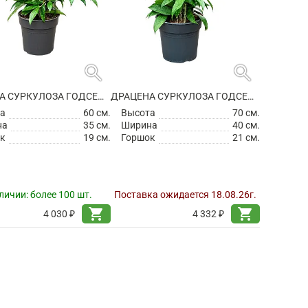
search
search
ДРАЦЕНА СУРКУЛОЗА ГОДСЕФА
ДРАЦЕНА СУРКУЛОЗА ГОДСЕФА
а
60 см.
Высота
70 см.
на
35 см.
Ширина
40 см.
к
19 см.
Горшок
21 см.
личии:
более 100 шт.
Поставка ожидается 18.08.26г.
shopping_cart
shopping_cart
4 030 ₽
4 332 ₽