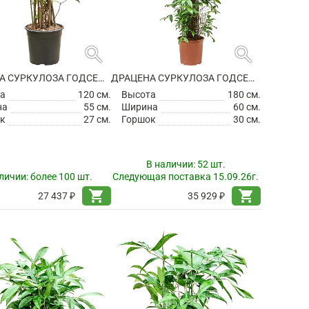
search
search
ДРАЦЕНА СУРКУЛОЗА ГОДСЕФА
ДРАЦЕНА СУРКУЛОЗА ГОДСЕФА
а
120 см.
Высота
180 см.
на
55 см.
Ширина
60 см.
к
27 см.
Горшок
30 см.
В наличии:
52 шт.
личии:
более 100 шт.
Следующая поставка 15.09.26г.
shopping_cart
shopping_cart
27 437 ₽
35 929 ₽