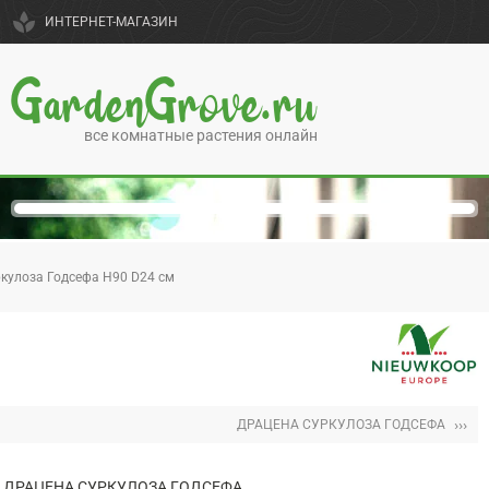
spa
ИНТЕРНЕТ-МАГАЗИН
GardenGrove.ru
все комнатные растения онлайн
кулоза Годсефа H90 D24 см
›››
ДРАЦЕНА СУРКУЛОЗА ГОДСЕФА
ДРАЦЕНА СУРКУЛОЗА ГОДСЕФА