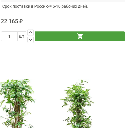
Срок поставки в Россию ≈ 5-10 рабочих дней.
22 165 ₽
keyboard_arrow_up
shopping_cart
шт
keyboard_arrow_down