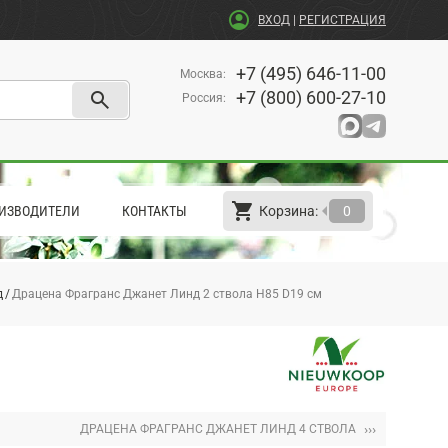
account_circle
ВХОД
|
РЕГИСТРАЦИЯ
+7 (495) 646-11-00
Москва
:
search
+7 (800) 600-27-10
Россия
:
shopping_cart
arrow_left
ИЗВОДИТЕЛИ
КОНТАКТЫ
Корзина:
0
д
Драцена Фрагранс Джанет Линд 2 ствола H85 D19 см
›››
ДРАЦЕНА ФРАГРАНС ДЖАНЕТ ЛИНД 4 СТВОЛА