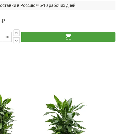
оставки в Россию ≈ 5-10 рабочих дней.
 ₽
keyboard_arrow_up
shopping_cart
шт
keyboard_arrow_down