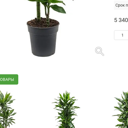
Срок п
5 340
search
ТОВАРЫ