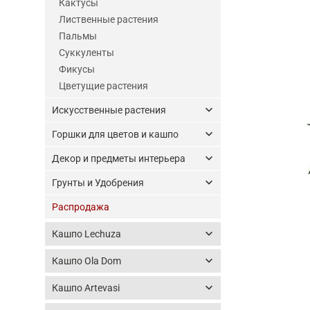
Кактусы
Лиственные растения
Пальмы
Суккуленты
Фикусы
Цветущие растения
keyboard_arrow_down
Искусственные растения
keyboard_arrow_down
Горшки для цветов и кашпо
keyboard_arrow_down
Декор и предметы интерьера
keyboard_arrow_down
Грунты и Удобрения
Распродажа
keyboard_arrow_down
Кашпо Lechuza
keyboard_arrow_down
Кашпо Ola Dom
keyboard_arrow_down
Кашпо Artevasi