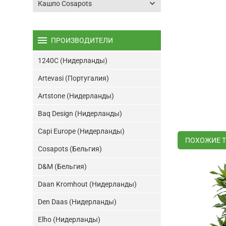
keyboard_arrow_down
Кашпо Cosapots
menu
ПРОИЗВОДИТЕЛИ
1240C (Нидерланды)
Artevasi (Португалия)
Artstone (Нидерланды)
Baq Design (Нидерланды)
Capi Europe (Нидерланды)
ПОХОЖИЕ 
Cosapots (Бельгия)
D&M (Бельгия)
Daan Kromhout (Нидерланды)
Den Daas (Нидерланды)
Elho (Нидерланды)