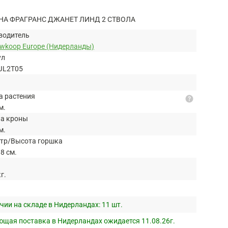
НА ФРАГРАНС ДЖАНЕТ ЛИНД 2 СТВОЛА
водитель
uwkoop Europe (Нидерланды)
ул
JL2T05
а растения
help
м.
а кроны
м.
тр/Высота горшка
8 см.
кг.
чии на складе в Нидерландах:
11 шт.
щая поставка в Нидерландах ожидается 11.08.26г.