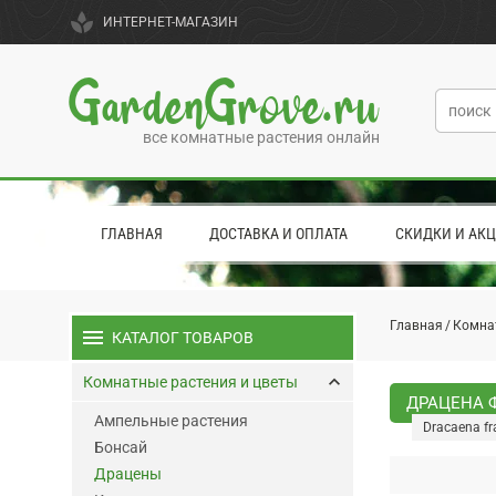
spa
ИНТЕРНЕТ-МАГАЗИН
GardenGrove.ru
все комнатные растения онлайн
ГЛАВНАЯ
ДОСТАВКА И ОПЛАТА
СКИДКИ И АК
Главная
Комна
menu
КАТАЛОГ ТОВАРОВ
keyboard_arrow_up
Комнатные растения и цветы
ДРАЦЕНА Ф
Ампельные растения
Dracaena fr
Бонсай
Драцены