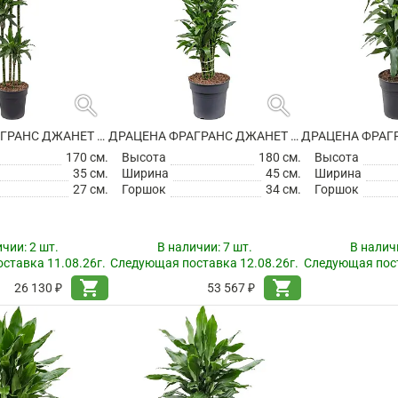
search
search
ДРАЦЕНА ФРАГРАНС ДЖАНЕТ ЛИНД 4 СТВОЛА
ДРАЦЕНА ФРАГРАНС ДЖАНЕТ ЛИНД РАЗВЕТВЛЕННАЯ
170 см.
Высота
180 см.
Высота
35 см.
Ширина
45 см.
Ширина
27 см.
Горшок
34 см.
Горшок
ичии:
2 шт.
В наличии:
7 шт.
В налич
ставка 11.08.26г.
Следующая поставка 12.08.26г.
Следующая пост
shopping_cart
shopping_cart
26 130 ₽
53 567 ₽