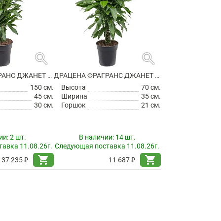
search
search
ДРАЦЕНА ФРАГРАНС ДЖАНЕТ ЛИНД РАЗВЕТВЛЕННАЯ
ДРАЦЕНА ФРАГРАНС ДЖАНЕТ ЛИНД РАЗВЕТВЛЕННАЯ
150 см.
Высота
70 см.
45 см.
Ширина
35 см.
30 см.
Горшок
21 см.
ии:
2 шт.
В наличии:
14 шт.
авка 11.08.26г.
Следующая поставка 11.08.26г.
shopping_cart
shopping_cart
37 235 ₽
11 687 ₽