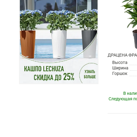
Высота
Ширина
Горшок
В нали
Следующая по