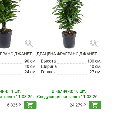
search
search
ДРАЦЕНА ФРАГРАНС ДЖАНЕТ ЛИНД РАЗВЕТВЛЕННАЯ
ДРАЦЕНА ФРАГРАНС ДЖАНЕТ ЛИНД РАЗВЕТВЛЕННАЯ
90 см.
Высота
100 см.
40 см.
Ширина
40 см.
24 см.
Горшок
27 см.
чии:
11 шт.
В наличии:
10 шт.
ставка 11.08.26г.
Следующая поставка 11.08.26г.
shopping_cart
shopping_cart
16 825 ₽
24 279 ₽