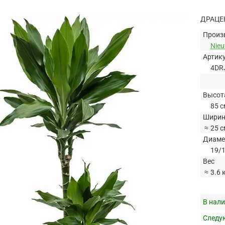
ДРАЦЕ
Произ
Nie
Артик
4DR
Высот
85 с
Ширин
≈
25 с
Диаме
19/1
Вес
≈
3.6 
В нали
Следую