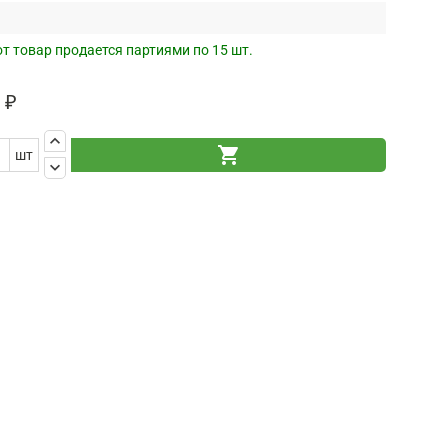
от товар продается партиями по 15 шт.
 ₽
keyboard_arrow_up
shopping_cart
шт
keyboard_arrow_down