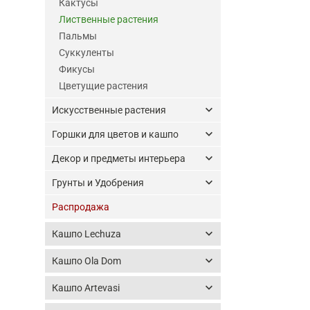
Кактусы
Лиственные растения
Пальмы
Суккуленты
Фикусы
Цветущие растения
keyboard_arrow_down
Искусственные растения
keyboard_arrow_down
Горшки для цветов и кашпо
keyboard_arrow_down
Декор и предметы интерьера
keyboard_arrow_down
Грунты и Удобрения
Распродажа
keyboard_arrow_down
Кашпо Lechuza
keyboard_arrow_down
Кашпо Ola Dom
keyboard_arrow_down
Кашпо Artevasi