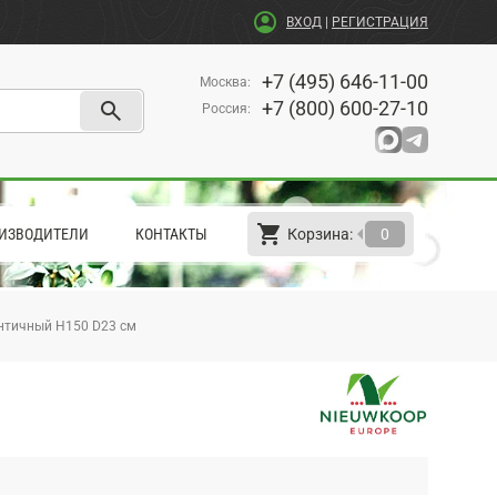
account_circle
ВХОД
|
РЕГИСТРАЦИЯ
+7 (495) 646-11-00
Москва
:
search
+7 (800) 600-27-10
Россия
:
shopping_cart
arrow_left
ИЗВОДИТЕЛИ
КОНТАКТЫ
Корзина:
0
нтичный H150 D23 см