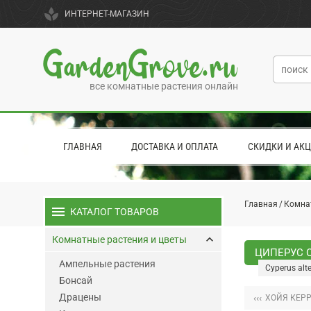
spa
ИНТЕРНЕТ-МАГАЗИН
GardenGrove.ru
все комнатные растения онлайн
ГЛАВНАЯ
ДОСТАВКА И ОПЛАТА
СКИДКИ И АК
Главная
Комна
menu
КАТАЛОГ ТОВАРОВ
keyboard_arrow_up
Комнатные растения и цветы
ЦИПЕРУС 
Ампельные растения
Cyperus alte
Бонсай
Драцены
‹‹‹
ХОЙЯ КЕР