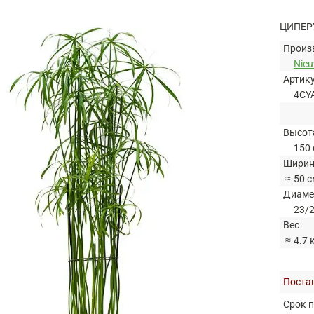
ЦИПЕР
Произ
Nie
Артик
4CY
Высот
150 
Ширин
≈
50 с
Диаме
23/2
Вес
≈
4.7 
Постав
Срок п