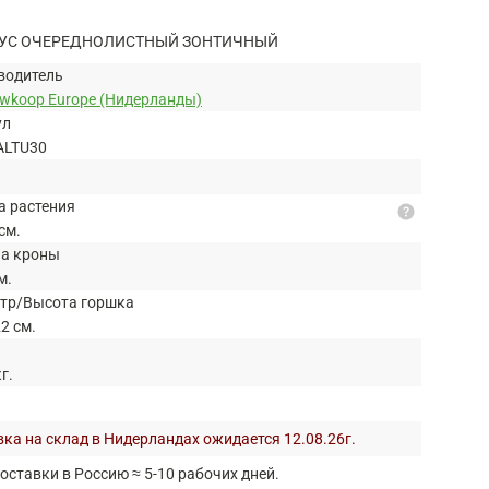
УС ОЧЕРЕДНОЛИСТНЫЙ ЗОНТИЧНЫЙ
водитель
uwkoop Europe (Нидерланды)
ул
ALTU30
а растения
help
см.
а кроны
м.
тр/Высота горшка
2 см.
кг.
ка на склад в Нидерландах ожидается 12.08.26г.
оставки в Россию ≈ 5-10 рабочих дней.