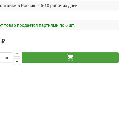
оставки в Россию ≈ 5-10 рабочих дней.
т товар продается партиями по 6 шт.
 ₽
keyboard_arrow_up
shopping_cart
шт
keyboard_arrow_down