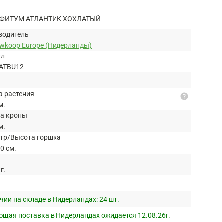
ФИТУМ АТЛАНТИК ХОХЛАТЫЙ
водитель
uwkoop Europe (Нидерланды)
ул
ATBU12
а растения
help
м.
а кроны
м.
тр/Высота горшка
0 см.
кг.
чии на складе в Нидерландах:
24 шт.
щая поставка в Нидерландах ожидается 12.08.26г.