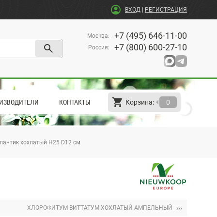
account_circle
ВХОД
|
РЕГИСТРАЦИЯ
+7 (495) 646-11-00
Москва
:
search
+7 (800) 600-27-10
Россия
:
shopping_cart
arrow_left
ИЗВОДИТЕЛИ
КОНТАКТЫ
Корзина:
0
лантик хохлатый H25 D12 см
›››
ХЛОРОФИТУМ ВИТТАТУМ ХОХЛАТЫЙ АМПЕЛЬНЫЙ