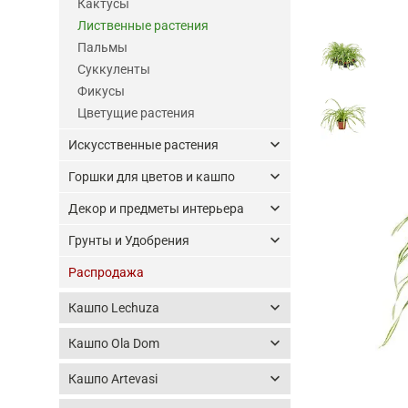
Кактусы
Лиственные растения
Пальмы
Суккуленты
Фикусы
Цветущие растения
keyboard_arrow_down
Искусственные растения
keyboard_arrow_down
Горшки для цветов и кашпо
keyboard_arrow_down
Декор и предметы интерьера
keyboard_arrow_down
Грунты и Удобрения
Распродажа
keyboard_arrow_down
Кашпо Lechuza
keyboard_arrow_down
Кашпо Ola Dom
keyboard_arrow_down
Кашпо Artevasi