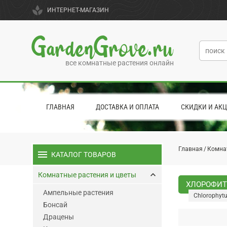
spa
ИНТЕРНЕТ-МАГАЗИН
GardenGrove.ru
все комнатные растения онлайн
ГЛАВНАЯ
ДОСТАВКА И ОПЛАТА
СКИДКИ И АК
Главная
Комна
menu
КАТАЛОГ ТОВАРОВ
keyboard_arrow_up
Комнатные растения и цветы
ХЛОРОФИТ
Ампельные растения
Chlorophytu
Бонсай
Драцены