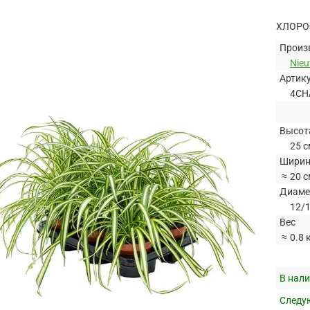
ХЛОРО
Произ
Nie
Артик
4CH
Высот
25 с
Ширин
≈
20 с
Диаме
12/1
Вес
≈
0.8 
В нали
Следую