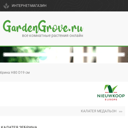
spa
ИНТЕРНЕТ-МАГАЗИН
GardenGrove.ru
все комнатные растения онлайн
ебрина H80 D19 см
›››
КАЛАТЕЯ МЕДАЛЬОН
КАЛАТЕЯ ЗЕБРИНА