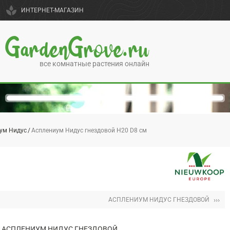
spa
ИНТЕРНЕТ-МАГАЗИН
GardenGrove.ru
все комнатные растения онлайн
ум Нидус
Асплениум Нидус гнездовой H20 D8 см
›››
АСПЛЕНИУМ НИДУС ГНЕЗДОВОЙ
АСПЛЕНИУМ НИДУС ГНЕЗДОВОЙ