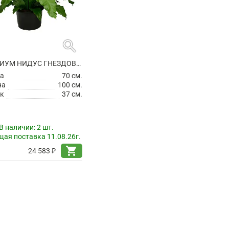
search
АСПЛЕНИУМ НИДУС ГНЕЗДОВОЙ
а
70 см.
на
100 см.
к
37 см.
В наличии:
2 шт.
ая поставка 11.08.26г.
shopping_cart
24 583 ₽