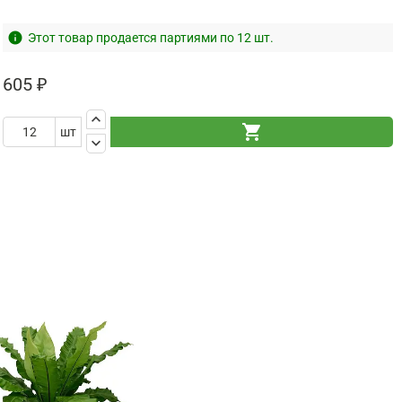
info
Этот товар продается партиями по 12 шт.
605 ₽
keyboard_arrow_up
shopping_cart
шт
keyboard_arrow_down