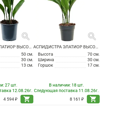
search
search
АСПИДИСТРА ЭЛАТИОР ВЫСОКАЯ
АСПИДИСТРА ЭЛАТИОР ВЫСОКАЯ
50 см.
Высота
70 см.
30 см.
Ширина
30 см.
13 см.
Горшок
17 см.
ии:
27 шт.
В наличии:
18 шт.
авка 12.08.26г.
Следующая поставка 11.08.26г.
shopping_cart
shopping_cart
4 594 ₽
8 161 ₽