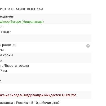
ИСТРА ЭЛАТИОР ВЫСОКАЯ
водитель
uwkoop Europe (Нидерланды)
ул
ELBU87
а растения
help
см.
а кроны
м.
тр/Высота горшка
7 см.
г.
ка на склад в Нидерландах ожидается 10.09.26г.
оставки в Россию ≈ 5-10 рабочих дней.