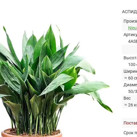
АСПИД
Произ
Nie
Артик
4AS
Высот
100 
Ширин
≈
60 с
Диаме
50/3
Вес
≈
26 к
Постав
Срок п