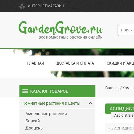
spa
ИНТЕРНЕТ-МАГАЗИН
GardenGrove.ru
все комнатные растения онлайн
ГЛАВНАЯ
ДОСТАВКА И ОПЛАТА
СКИДКИ И АК
Главная
Комна
menu
КАТАЛОГ ТОВАРОВ
keyboard_arrow_up
Комнатные растения и цветы
АСПИДИСТ
Ампельные растения
Aspidistra el
Бонсай
Драцены
‹‹‹
АСПИДИСТ