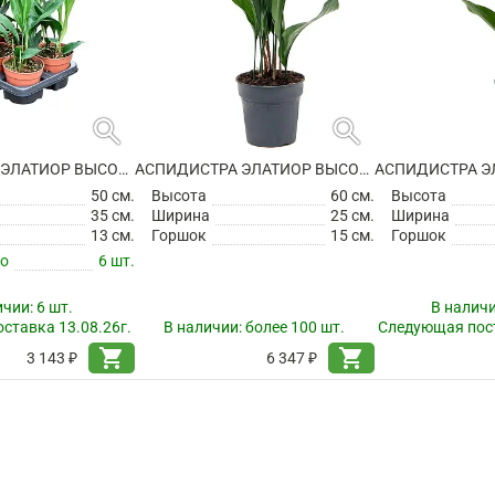
search
search
АСПИДИСТРА ЭЛАТИОР ВЫСОКАЯ
АСПИДИСТРА ЭЛАТИОР ВЫСОКАЯ
50 см.
Высота
60 см.
Высота
35 см.
Ширина
25 см.
Ширина
13 см.
Горшок
15 см.
Горшок
по
6 шт.
ичии:
6 шт.
В налич
ставка 13.08.26г.
В наличии:
более 100 шт.
Следующая пост
shopping_cart
shopping_cart
3 143 ₽
6 347 ₽