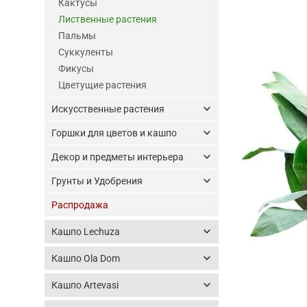
Кактусы
Лиственные растения
Пальмы
Суккуленты
Фикусы
Цветущие растения
keyboard_arrow_down
Искусственные растения
keyboard_arrow_down
Горшки для цветов и кашпо
keyboard_arrow_down
Декор и предметы интерьера
keyboard_arrow_down
Грунты и Удобрения
Распродажа
keyboard_arrow_down
Кашпо Lechuza
keyboard_arrow_down
Кашпо Ola Dom
keyboard_arrow_down
Кашпо Artevasi