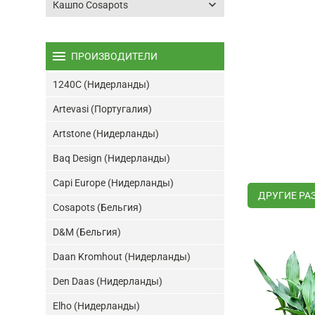
keyboard_arrow_down
Кашпо Cosapots
menu
ПРОИЗВОДИТЕЛИ
1240C (Нидерланды)
Artevasi (Португалия)
Artstone (Нидерланды)
Baq Design (Нидерланды)
Capi Europe (Нидерланды)
ДРУГИЕ РА
Cosapots (Бельгия)
D&M (Бельгия)
Daan Kromhout (Нидерланды)
Den Daas (Нидерланды)
Elho (Нидерланды)