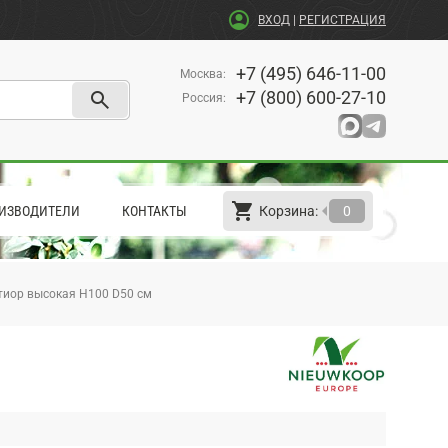
account_circle
ВХОД
|
РЕГИСТРАЦИЯ
+7 (495) 646-11-00
Москва
:
search
+7 (800) 600-27-10
Россия
:
shopping_cart
arrow_left
ИЗВОДИТЕЛИ
КОНТАКТЫ
Корзина:
0
тиор высокая H100 D50 см