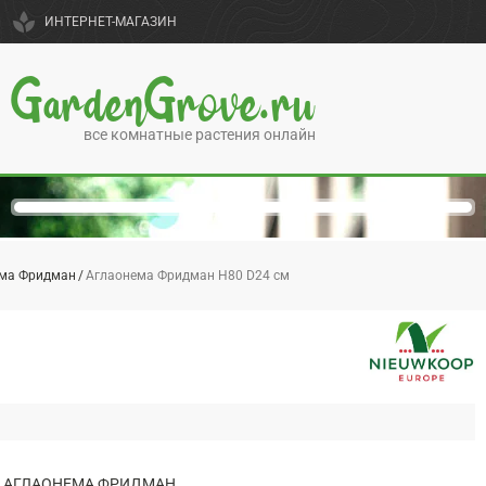
spa
ИНТЕРНЕТ-МАГАЗИН
GardenGrove.ru
все комнатные растения онлайн
ма Фридман
Аглаонема Фридман H80 D24 см
АГЛАОНЕМА ФРИДМАН