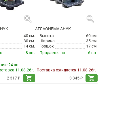
search
search
АНУК
АГЛАОНЕМА АНУК
40 см.
Высота
60 см.
30 см.
Ширина
35 см.
14 см.
Горшок
17 см.
по
8 шт.
Продается по
6 шт.
чии:
24 шт.
ставка 11.08.26г.
Поставка ожидается 11.08.26г.
shopping_cart
shopping_cart
2 317 ₽
3 345 ₽