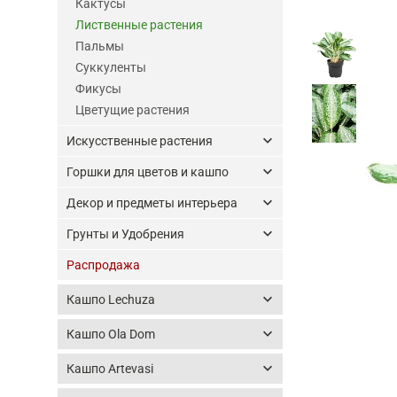
Кактусы
Лиственные растения
Пальмы
Суккуленты
Фикусы
Цветущие растения
keyboard_arrow_down
Искусственные растения
keyboard_arrow_down
Горшки для цветов и кашпо
keyboard_arrow_down
Декор и предметы интерьера
keyboard_arrow_down
Грунты и Удобрения
Распродажа
keyboard_arrow_down
Кашпо Lechuza
keyboard_arrow_down
Кашпо Ola Dom
keyboard_arrow_down
Кашпо Artevasi