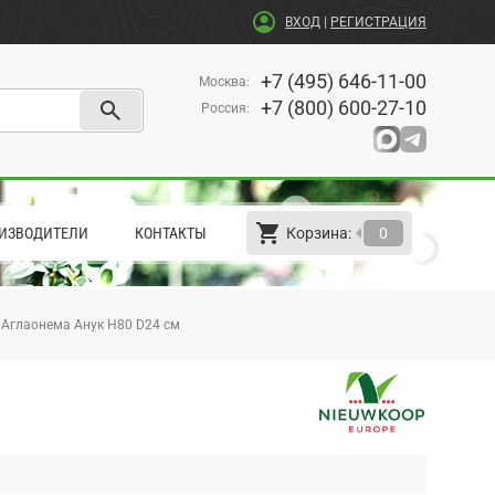
account_circle
ВХОД
|
РЕГИСТРАЦИЯ
+7 (495) 646-11-00
Москва
:
search
+7 (800) 600-27-10
Россия
:
shopping_cart
arrow_left
ИЗВОДИТЕЛИ
КОНТАКТЫ
Корзина:
0
Аглаонема Анук H80 D24 см