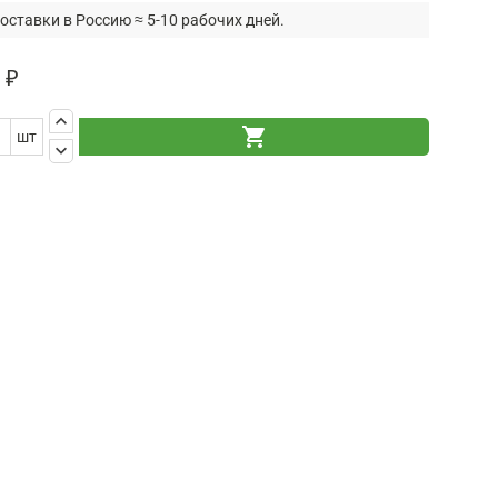
оставки в Россию ≈ 5-10 рабочих дней.
 ₽
keyboard_arrow_up
shopping_cart
шт
keyboard_arrow_down