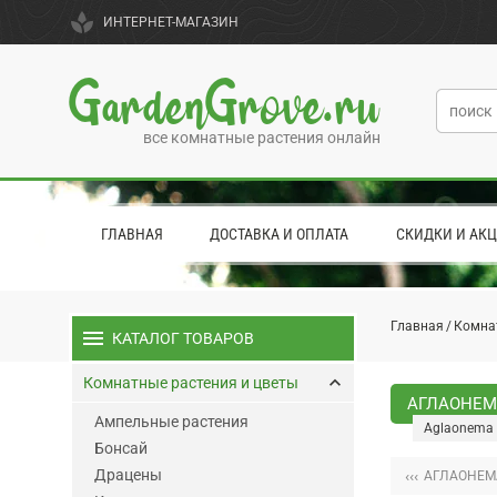
spa
ИНТЕРНЕТ-МАГАЗИН
GardenGrove.ru
все комнатные растения онлайн
ГЛАВНАЯ
ДОСТАВКА И ОПЛАТА
СКИДКИ И АК
Главная
Комна
menu
КАТАЛОГ ТОВАРОВ
keyboard_arrow_up
Комнатные растения и цветы
АГЛАОНЕМА
Ампельные растения
Aglaonema '
Бонсай
Драцены
‹‹‹
АГЛАОНЕМ