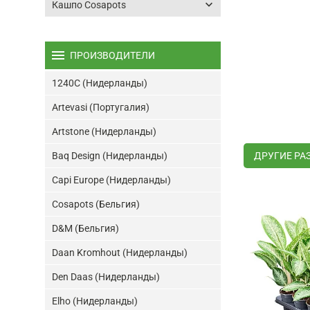
keyboard_arrow_down
Кашпо Cosapots
menu
ПРОИЗВОДИТЕЛИ
1240C (Нидерланды)
Artevasi (Португалия)
Artstone (Нидерланды)
Baq Design (Нидерланды)
ДРУГИЕ РА
Capi Europe (Нидерланды)
Cosapots (Бельгия)
D&M (Бельгия)
Daan Kromhout (Нидерланды)
Den Daas (Нидерланды)
Elho (Нидерланды)