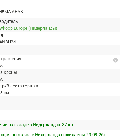
НЕМА АНУК
водитель
uwkoop Europe (Нидерланды)
ул
ANBU24
а растения
help
м.
а кроны
м.
тр/Высота горшка
3 см.
чии на складе в Нидерландах:
37 шт.
щая поставка в Нидерландах ожидается 29.09.26г.