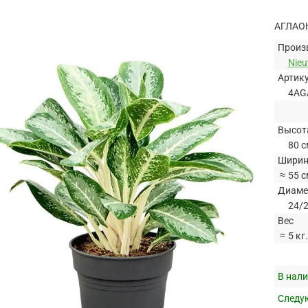
АГЛАО
Произ
Nie
Артик
4AG
Высот
80 с
Ширин
≈
55 с
Диаме
24/2
Вес
≈
5 кг.
В нали
Следую